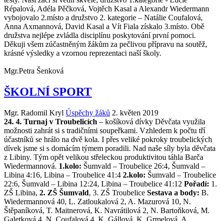
Répalová, Adéla Pěčková, Vojtěch Kasal a Alexandr Wiedermann
vybojovalo 2.místo a družstvo 2. kategorie – Natálie Coufalová,
Anna Axmannová, David Kasal a Vít Fiala získalo 3.místo. Obě
družstva nejlépe zvládla disciplínu poskytování první pomoci.
Děkuji všem zúčastněným žákům za pečlivou přípravu na soutěž,
krásné výsledky a vzornou reprezentaci naší školy.
Mgr.Petra Šenková
ŠKOLNÍ SPORT
Mgr. Radomil Kryl
Úspěchy žáků
2. květen 2019
24. 4. Turnaj v Troubelicích
– košíková dívky
Děvčata využila
možnosti zahrát si s tradičními soupeřkami. Vzhledem k počtu tří
účastníků se hrálo na dvě kola. I přes veliké pokroky troubelických
dívek jsme si s domácím týmem poradili. Nad naše síly byla děvčata
z Libiny. Tým opět velikou střeleckou produktivitou táhla Barča
Wiedermannová.
1.kolo:
Šumvald – Troubelice 26:4, Šumvald –
Libina 4:16, Libina – Troubelice 41:4
2.kolo:
Šumvald – Troubelice
22:6, Šumvald – Libina 12:24, Libina – Troubelice 41:12
Pořadí:
1.
ZŠ Libina,
2. ZŠ Šumvald
, 3. ZŠ Troubelice
Sestava a body:
B.
Wiedermannová 40, L. Zatloukalová 2, A. Mazurová 10, N.
Štěpaníková, T. Maitnerová, K. Navrátilová 2, N. Bartoňková, M.
Galetková 4, N. Coufalová 4, K. Gállová, K. Grmelová, A.