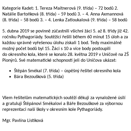
Kategorie Kadet:
1. Tereza Maitnerová (9. třída) – 72 bodů
2.
Natálie Bartoňková (8. třída) – 59 bodů
3. – 4. Anna Axmannová
(8. třída) – 58 bodů
3. – 4. Lenka Zatloukalová (9. třída) – 58 bodů
5. dubna 2019 se povinně zúčastnili všichni žáci 5. až 8. třídy již 42.
ročníku Pythagoriády. Soutěžící řešili během 60 minut 15 úloh a za
každou správně vyřešenou úlohu získali 1 bod. Tedy maximálně
možný počet bodů byl 15. Žáci s 10 a více body postoupili
do okresního kola, které se konalo 28. května 2019 v Uničově na ZŠ
Pionýrů. Své matematické schopnosti jeli do Uničova ukázat:
Štěpán Smékal (7. třída) – úspěšný řešitel okresního kola
Bára Bezoušková (5. třída)
Všem řešitelům matematických soutěží děkuji za vynaložené úsilí
a gratuluji Štěpánovi Smékalovi a Báře Bezouškové za výbornou
reprezentaci naší školy v okresním kole Pythagoriády.
Mgr. Pavlína Listíková