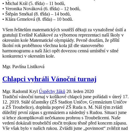
• Michal Král (5. třída) – 11 bodů,
• Veronika Nováková (6. třída) – 12 bodů,
• Štěpán Smékal (8. třída) – 14 bodů,
• Klára Grmelová (8. třída) – 10 bodů.
Všem řešitelům matematických soutěží děkuji za vynaložené úsilí a
gratuluji Evelíně Kaňákové za výbornou reprezentaci naší školy v
okresním kole Matematické olympiády. Pevně doufám, že příští
školní rok proběhnou všechna kola již dle stanoveného
harmonogramu a naši žáci opět dovezou cenná umístění v silné
konkurenci v okresním kole.
Mgr. Pavlína Listíková
Chlapci vyhráli Vánoční turnaj
Mgr. Radomil Kryl
Úspěchy žáků
20. leden 2020
Tradiční vánoční turnaj v košíkové chlapců jsme pořádali v úterý 17.
12. 2019. Stálé účastníky (ZŠ Stadion Uničov, Gymnázium Uničov
a ZŠ Troubelice), doplnila poprvé ZŠ Ruda n. M. Náš tým zvládl
důležitý první zápas s gymnáziem a následný s Rudou. Situaci jsme
si lehce zkomplikovali nečekanou prohrou s Troubelicemi. Naše
vedení dokázali troubeličtí otočit trojkou těsně před koncem zápasu.
Vše však bylo v našich rukou. Zvládli jsme „povinnost“ zvítězit nad