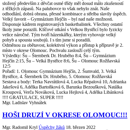
složený především z děvčat osmé třídy měl dosud málo zkušeností
z těžkých zápasů. Na palubovce to však nebylo znát. Naše
odhodlání, dobrá obrana, přesné kombinace a střelba slavily úspěch.
Velký favorit – Gymnázium Hejčín – byl nad naše možnosti.
Disponuje kádrem registrovaných basketbalistek. Všechny ostatní
školy jsme porazili. Klíčové utkání s Velkou Bystřicí bylo fyzicky
velice náročné. Tým tvoří házenkářky, kterým vyhovuje velký
pohyb a spousta soubojů. I s tím jsme si poradili.
Odměnou za obětavost, kolektivní výkon a přístup k přípravě je 2.
místo v okrese Olomouc. Pochvalu zaslouží celý tým.
Výsledky: Šu – Šternberk Dr. Hrubého 8:4, Šu – Gymnázium
Hejčín 2:15, Šu – Velká Bystřice 8:6, Šu – Olomouc Rožňavská
12:5
Pořadí: 1. Olomouc Gymnázium Hejčín, 2. Šumvald, 3. Velká
Bystřice, 4. Šternberk Dr. Hrubého, 5. Olomouc Rožňavská
Sestava a body: Terka Navrátilová 4, Lucka Répalová 10, Adrianka
Jakešová 6, Adélka Bartoňková 6, Barunka Bezoušková, Natálka
Kroupová, Verča Nováková, Lucka Hejlová 4, Adélka Libánková
!!!! GRATULACE, SUPER !!!!!
Mgr. Ladislav Vyhnálek
HOŠI DRUZÍ V OKRESE OLOMOUC!!!
Mgr. Radomil Kryl
Úspěchy žáků
18. březen 2022