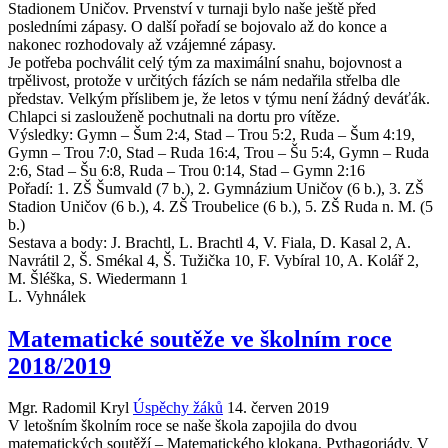
Stadionem Uničov. Prvenství v turnaji bylo naše ještě před
posledními zápasy. O další pořadí se bojovalo až do konce a
nakonec rozhodovaly až vzájemné zápasy.
Je potřeba pochválit celý tým za maximální snahu, bojovnost a
trpělivost, protože v určitých fázích se nám nedařila střelba dle
představ. Velkým příslibem je, že letos v týmu není žádný deváťák.
Chlapci si zaslouženě pochutnali na dortu pro vítěze.
Výsledky: Gymn – Šum 2:4, Stad – Trou 5:2, Ruda – Šum 4:19,
Gymn – Trou 7:0, Stad – Ruda 16:4, Trou – Šu 5:4, Gymn – Ruda
2:6, Stad – Šu 6:8, Ruda – Trou 0:14, Stad – Gymn 2:16
Pořadí: 1. ZŠ Šumvald (7 b.), 2. Gymnázium Uničov (6 b.), 3. ZŠ
Stadion Uničov (6 b.), 4. ZŠ Troubelice (6 b.), 5. ZŠ Ruda n. M. (5
b.)
Sestava a body: J. Brachtl, L. Brachtl 4, V. Fiala, D. Kasal 2, A.
Navrátil 2, Š. Smékal 4, Š. Tužička 10, F. Vybíral 10, A. Kolář 2,
M. Šléška, S. Wiedermann 1
L. Vyhnálek
Matematické soutěže ve školním roce
2018/2019
Mgr. Radomil Kryl
Úspěchy žáků
14. červen 2019
V letošním školním roce se naše škola zapojila do dvou
matematických soutěží – Matematického klokana, Pythagoriády. V