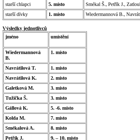
starší chlapci
5. místo
Smékal Š., Petřík J., Zatlou
starší dívky
1. místo
Wiedermannová B., Navráti
Výsledky jednotlivců
jméno
umístění
Wiedermannová
1. místo
B.
Navrátilová T.
1. místo
Navrátilová K.
2. místo
Galetková M.
3. místo
Tužička Š.
3. místo
Gállová K.
5. -6. místo
Kolda M.
7. místo
Smékalová A.
8. místo
Petřík J.
9. – 10. místo