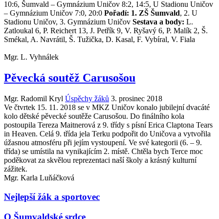
10:6, Šumvald – Gymnázium Uničov 8:2, 14:5, U Stadionu Uničov
– Gymnázium Uničov 7:0, 20:0
Pořadí:
1. ZŠ Šumvald
, 2. U
Stadionu Uničov, 3. Gymnázium Uničov
Sestava a body:
L.
Zatloukal 6, P. Reichert 13, J. Petřík 9, V. Ryšavý 6, P. Malík 2, Š.
Smékal, A. Navrátil, Š. Tužička, D. Kasal, F. Vybíral, V. Fiala
Mgr. L. Vyhnálek
Pěvecká soutěž Carusošou
Mgr. Radomil Kryl
Úspěchy žáků
3. prosinec 2018
Ve čtvrtek 15. 11. 2018 se v MKZ Uničov konalo jubilejní dvacáté
kolo dětské pěvecké soutěže Carusošou. Do finálního kola
postoupila Tereza Maitnerová z 9. třídy s písní Erica Claptona Tears
in Heaven. Celá 9. třída jela Terku podpořit do Uničova a vytvořila
úžasnou atmosféru při jejím vystoupení. Ve své kategorii (6. – 9.
třída) se umístila na vynikajícím 2. místě. Chtěla bych Terce moc
poděkovat za skvělou reprezentaci naší školy a krásný kulturní
zážitek.
Mgr. Karla Luňáčková
Nejlepší žák a sportovec
O Šumvaldské srdce