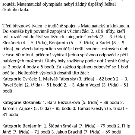
soutěži Matematická olympiáda nebyl žádný úspěšný řešitel
školního kola.
Třetí březnový týden je tradičně spojen s Matematickým klokanem.
Do soutěže byli povinně zapojeni všichni žáci 2. až 9. třídy, kteří
byli rozděleni do čtyř soutěžních kategorií: Cvrček (2.
– 3. třída),
Klokánek (4. – 5. třída), Benjamín (6. – 7. třída) a Kadet (8. – 9.
třída). Ve všech kategoriích soutěžící řešili soubor testových úloh
v čase 60 minut, přičemž vybírali jednu správnou odpověď z pěti
nabízených možností. Úlohy byly rozlišeny podle obtížnosti: úlohy
za 3 body, 4 body a 5 bodů. Za každou špatnou odpověď se 1 bod
odčítal. Nejlepších výsledků dosáhli tito žáci:
Kategorie Cvrček:
1. Matyáš Táborský (3. třída) – 62 bodů
2. – 3.
Pavel Seidl (2. třída) – 51 bodů
2. – 3. Adam Vogel (3. třída) – 51
bodů
Kategorie Klokánek:
1. Bára Bezoušková (5. třída) – 88 bodů
2.
Jaromír Zajíček (5. třída) – 85 bodů
3. Tomáš Krestýn (5. třída) –
81 bodů
Kategorie Benjamín:
1. Štěpán Smékal (7. třída) – 79 bodů
2. Filip
Jáně (7. třída) – 71 bodů
3. Jakub Brachtl (7. třída) – 69 bodů