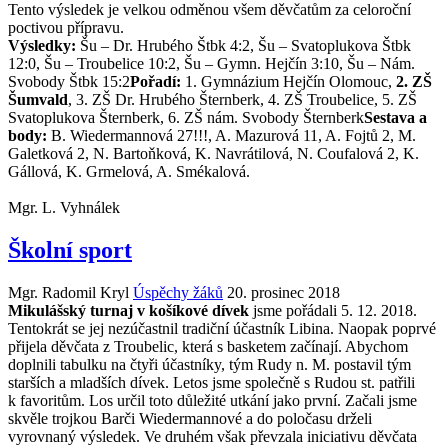
Tento výsledek je velkou odměnou všem děvčatům za celoroční
poctivou přípravu.
Výsledky:
Šu – Dr. Hrubého Štbk 4:2, Šu – Svatoplukova Štbk
12:0, Šu – Troubelice 10:2, Šu – Gymn. Hejčín 3:10, Šu – Nám.
Svobody Štbk 15:2
Pořadí:
1. Gymnázium Hejčín Olomouc,
2. ZŠ
Šumvald
, 3. ZŠ Dr. Hrubého Šternberk, 4. ZŠ Troubelice, 5. ZŠ
Svatoplukova Šternberk, 6. ZŠ nám. Svobody Šternberk
Sestava a
body:
B. Wiedermannová 27!!!, A. Mazurová 11, A. Fojtů 2, M.
Galetková 2, N. Bartoňková, K. Navrátilová, N. Coufalová 2, K.
Gállová, K. Grmelová, A. Smékalová.
Mgr. L. Vyhnálek
Školní sport
Mgr. Radomil Kryl
Úspěchy žáků
20. prosinec 2018
Mikulášský turnaj v košíkové dívek
jsme pořádali 5. 12. 2018.
Tentokrát se jej nezúčastnil tradiční účastník Libina. Naopak poprvé
přijela děvčata z Troubelic, která s basketem začínají. Abychom
doplnili tabulku na čtyři účastníky, tým Rudy n. M. postavil tým
starších a mladších dívek.
Letos jsme společně s Rudou st. patřili
k favoritům. Los určil toto důležité utkání jako první. Začali jsme
skvěle trojkou Barči Wiedermannové a do poločasu drželi
vyrovnaný výsledek. Ve druhém však převzala iniciativu děvčata