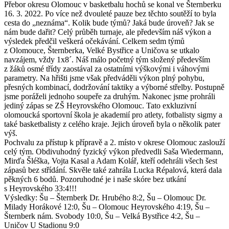
Přebor okresu Olomouc v basketbalu hochů se konal ve Šternberku
16. 3. 2022. Po více než dvouleté pauze bez těchto soutěží to byla
cesta do „neznáma“. Kolik bude týmů? Jaká bude úroveň? Jak se
nám bude dařit? Celý průběh turnaje, ale především náš výkon a
výsledek předčil veškerá očekávání. Celkem sedm týmů
z Olomouce, Šternberka, Velké Bystřice a Uničova se utkalo
navzájem, vždy 1x8´. Náš málo početný tým složený především
z žáků osmé třídy zaostával za ostatními výškovými i váhovými
parametry. Na hřišti jsme však předváděli výkon plný pohybu,
přesných kombinací, dodržování taktiky a výborné střelby. Postupně
jsme poráželi jednoho soupeře za druhým. Nakonec jsme prohráli
jediný zápas se ZŠ Heyrovského Olomouc. Tato exkluzivní
olomoucká sportovní škola je akademií pro atlety, fotbalisty sigmy a
také basketbalisty z celého kraje. Jejich úroveň byla o několik pater
výš.
Pochvalu za přístup k přípravě a 2. místo v okrese Olomouc zaslouží
celý tým. Obdivuhodný fyzický výkon předvedli Saša Wiedermann,
Mirďa Šléška, Vojta Kasal a Adam Kolář, kteří odehráli všech šest
zápasů bez střídání. Skvěle také zahrála Lucka Répalová, která dala
pěkných 6 bodů. Pozoruhodné je i naše skóre bez utkání
s Heyrovského 33:4!!!
Výsledky: Šu – Šternberk Dr. Hrubého 8:2, Šu – Olomouc Dr.
Milady Horákové 12:0, Šu – Olomouc Heyrovského 4:19, Šu –
Šternberk nám. Svobody 10:0, Šu – Velká Bystřice 4:2, Šu –
Uničov U Stadionu 9:0