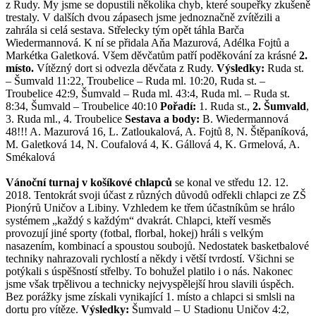
z Rudy. My jsme se dopustili několika chyb, které soupeřky zkušeně
trestaly. V dalších dvou zápasech jsme jednoznačně zvítězili a
zahrála si celá sestava. Střelecky tým opět táhla Barča
Wiedermannová. K ní se přidala Aňa Mazurová, Adélka Fojtů a
Markétka Galetková.
Všem děvčatům patří poděkování za krásné
2.
místo.
Vítězný dort si odvezla děvčata z Rudy.
Výsledky:
Ruda st.
– Šumvald 11:22, Troubelice – Ruda ml. 10:20, Ruda st. –
Troubelice 42:9, Šumvald – Ruda ml. 43:4, Ruda ml. – Ruda st.
8:34, Šumvald – Troubelice 40:10
Pořadí:
1. Ruda st.,
2. Šumvald
,
3. Ruda ml., 4. Troubelice
Sestava a body:
B. Wiedermannová
48!!! A. Mazurová 16, L. Zatloukalová, A. Fojtů 8, N. Štěpaníková,
M. Galetková 14, N. Coufalová 4, K. Gállová 4, K. Grmelová, A.
Smékalová
Vánoční turnaj v košíkové chlapců
se konal ve středu 12. 12.
2018. Tentokrát svoji účast z různých důvodů odřekli chlapci ze ZŠ
Pionýrů Uničov a Libiny. Vzhledem ke třem účastníkům se hrálo
systémem „každý s každým“ dvakrát. Chlapci, kteří vesměs
provozují jiné sporty (fotbal, florbal, hokej) hráli s velkým
nasazením, kombinací a spoustou soubojů. Nedostatek basketbalové
techniky nahrazovali rychlostí a někdy i větší tvrdostí. Všichni se
potýkali s úspěšností střelby. To bohužel platilo i o nás. Nakonec
jsme však trpělivou a technicky nejvyspělejší hrou slavili úspěch.
Bez porážky jsme získali vynikající 1. místo a chlapci si smlsli na
dortu pro vítěze.
Výsledky:
Šumvald – U Stadionu Uničov 4:2,