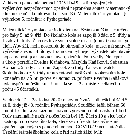
Z důvodu pandemie nemoci COVID-19 a s tím spojených
zvýšených bezpečnostních opatření neproběhla soutěž Matematický
klokan stejně jako okresní kola soutěží: Matematická olympiáda (s
výjimkou 5. ročníku) a Pythagoriáda.
Matematická olympiáda se řadí k těm nejtěžším soutěžím. Je určena
pro žáky 5. až 9. tříd. Do školního kola se zapojili 3 žáci z 5. třídy a
1 žák z 6. třídy. Žáci řešili ve svém volném čase (doma) 6 náročných
úloh. Aby žák mohl postoupit do okresního kola, musel mít správně
vyřešené alespoň 4 úlohy. Hodnocen byl nejen výsledek, ale hlavně
popsaný postup a správnost úvah, které k němu vedly. Nejlépe si
s úkoly poradili: Evelína Kaňáková, Matylda Kaňáková, Sebastian
Axman z 5 třídy a Jaromír Zajíček z 6 třídy. Úspěšní řešitelé
školního kola z 5. třídy reprezentovali naši školu v okresním kole
konaném na ZŠ Stupkově v Olomouci, přičemž Evelína Kaňáková
byla úspěšnou řešitelkou. Umístila se na 22. místě z celkového
počtu 45 účastníků.
Ve dnech 27. – 28. ledna 2020 se povinně zúčastnili všichni žáci 5.
až 8. třídy již 43. ročníku Pythagoriády. Soutěžící řešili během 60
minut 15 úloh a za každou správně vyřešenou úlohu získali 1 bod.
Tedy maximálně možný počet bodů byl 15. Žáci s 10 a více body
postoupili do okresního kola, které se z důvodu bezpečnostních
opatření spojených s pandemií nemoci COVID-19 neuskutečnilo.
Úspěšní řešitelé školního kola z řad našich žáků byli: