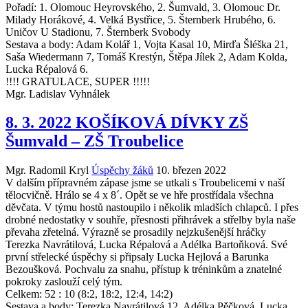
Pořadí: 1. Olomouc Heyrovského, 2. Šumvald, 3. Olomouc Dr.
Milady Horákové, 4. Velká Bystřice, 5. Šternberk Hrubého, 6.
Uničov U Stadionu, 7. Šternberk Svobody
Sestava a body: Adam Kolář 1, Vojta Kasal 10, Mirďa Šléška 21,
Saša Wiedermann 7, Tomáš Krestýn, Štěpa Jílek 2, Adam Kolda,
Lucka Répalová 6.
!!!! GRATULACE, SUPER !!!!!
Mgr. Ladislav Vyhnálek
8. 3. 2022 KOŠÍKOVÁ DÍVKY ZŠ
Šumvald – ZŠ Troubelice
Mgr. Radomil Kryl
Úspěchy žáků
10. březen 2022
V dalším přípravném zápase jsme se utkali s Troubelicemi v naší
tělocvičně. Hrálo se 4 x 8´. Opět se ve hře prostřídala všechna
děvčata. V týmu hostů nastoupilo i několik mladších chlapců. I přes
drobné nedostatky v souhře, přesnosti přihrávek a střelby byla naše
převaha zřetelná. Výrazně se prosadily nejzkušenější hráčky
Terezka Navrátilová, Lucka Répalová a Adélka Bartoňková. Své
první střelecké úspěchy si připsaly Lucka Hejlová a Barunka
Bezoušková. Pochvalu za snahu, přístup k tréninkům a znatelné
pokroky zaslouží celý tým.
Celkem: 52 : 10 (8:2, 18:2, 12:4, 14:2)
Sestava a body: Terezka Navrátilová 12, Adélka Pěčková, Lucka