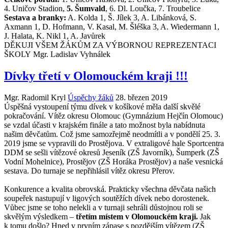
4. Uničov Stadion,
5. Šumvald
, 6. Dl. Loučka, 7. Troubelice
Sestava a branky:
A. Kolda 1, Š. Jílek 3, A. Libánková, S.
Axmann 1, D. Hofmann, V. Kasal, M. Šléška 3, A. Wiedermann 1,
J. Halata, K. Nikl 1, A. Javůrek
DĚKUJI VŠEM ŽÁKŮM ZA VÝBORNOU REPREZENTACI
ŠKOLY
Mgr. Ladislav Vyhnálek
Dívky třetí v Olomouckém kraji !!!
Mgr. Radomil Kryl
Úspěchy žáků
28. březen 2019
Úspěšná vystoupení týmu dívek v košíkové měla další skvělé
pokračování. Vítěz okresu Olomouc (Gymnázium Hejčín Olomouc)
se vzdal účasti v krajském finále a tato možnost byla nabídnuta
našim děvčatům. Což jsme samozřejmě neodmítli a v pondělí 25. 3.
2019 jsme se vypravili do Prostějova. V extraligové hale Sportcentra
DDM se sešli vítězové okresů Jeseník (ZŠ Javorník), Šumperk (ZŠ
Vodní Mohelnice), Prostějov (ZŠ Horáka Prostějov) a naše vesnická
sestava. Do turnaje se nepřihlásil vítěz okresu Přerov.
Konkurence a kvalita obrovská. Prakticky všechna děvčata našich
soupeřek nastupují v ligových soutěžích dívek nebo dorostenek.
Vůbec jsme se toho nelekli a v turnaji sehráli důstojnou roli se
skvělým výsledkem –
třetím místem v Olomouckém kraji.
Jak
k tomu došlo? Hned v prvním zápase s pozdějším vítězem (ZŠ