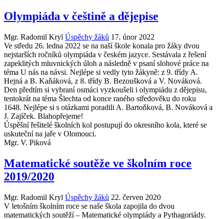
Olympiáda v češtině a dějepise
Mgr. Radomil Kryl
Úspěchy žáků
17. únor 2022
Ve středu 26. ledna 2022 se na naší škole konala pro žáky dvou
nejstarších ročníků olympiáda v českém jazyce. Sestávala z řešení
zapeklitých mluvnických úloh a následně v psaní slohové práce na
téma U nás na návsi. Nejlépe si vedly tyto žákyně: z 9. třídy A.
Hejná a B. Kaňáková, z 8. třídy B. Bezoušková a V. Nováková.
Den předtím si vybraní osmáci vyzkoušeli i olympiádu z dějepisu,
tentokrát na téma Šlechta od konce raného středověku do roku
1648. Nejlépe si s otázkami poradili A. Bartoňková, B. Nováková a
J. Zajíček. Blahopřejeme!
Úspěšní řešitelé školních kol postupují do okresního kola, které se
uskuteční na jaře v Olomouci.
Mgr. V. Piková
Matematické soutěže ve školním roce
2019/2020
Mgr. Radomil Kryl
Úspěchy žáků
22. červen 2020
V letošním školním roce se naše škola zapojila do dvou
matematických soutěží – Matematické olympiády a Pythagoriády.