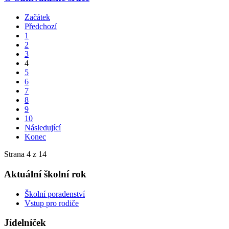
Začátek
Předchozí
1
2
3
4
5
6
7
8
9
10
Následující
Konec
Strana 4 z 14
Aktuální školní rok
Školní poradenství
Vstup pro rodiče
Jídelníček