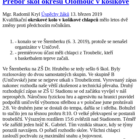
Přebor škol okresu Olomouc v košíkové
Mgr. Radomil Kryl
Úspěchy žáků
13. březen 2019
Kvalifikační
okrskové kolo v košíkové chlapců
mělo letos dvě
změny proti předchozím ročníkům.
- konalo se ve Šternberku (6. 3. 2019), protože se nenašel
organizátor v Uničově.
- premiérovou účast měli chlapci z Troubelic, kteří
s basketbalem teprve začali.
Ve Šternberku na ZŠ Dr. Hrubého se tedy sešlo 6 škol. Byly
rozlosovány do dvou samostatných skupin. Ve skupině B
(Uničovské) jsme se nejprve utkali s Troubelicemi. Vyrovnaný zápas
nakonec rozhodla naše větší zkušenost a technická převaha. Druhý
rozhodující zápas se ZŠ U Stadionu se od začátku vyvíjel v náš
neprospěch. Náročnou fyzickou hru a agresivitu na hranici pravidel
podpořili uničovští výbornou střelbou a v poločase jsme prohrávali
2:8. Ve druhém jsme se dostali do tempa, dařila se i střelba. Bohužel
to stačilo jen na těsnou prohru 8:10. O velké překvapení se postarali
troubeličtí. Výrazným rozdílem 15:6 zvítězili nad Stadionem. Téměř
vše zařídil jeden hráč K. Gabriel. Tím vznikla situace, kdy se týmy
porazili navzájem. O pořadí rozhodlo skóre. Všichni chlapci
zaslouží pochvalu za maximální snahu a bojovnost.