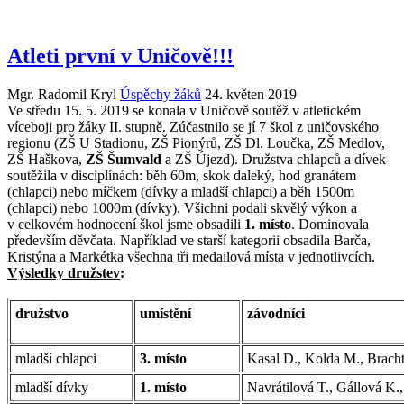
Atleti první v Uničově!!!
Mgr. Radomil Kryl
Úspěchy žáků
24. květen 2019
Ve středu 15. 5. 2019 se konala v Uničově soutěž v atletickém
víceboji pro žáky II. stupně. Zúčastnilo se jí 7 škol z uničovského
regionu (ZŠ U Stadionu, ZŠ Pionýrů, ZŠ Dl. Loučka, ZŠ Medlov,
ZŠ Haškova,
ZŠ Šumvald
a ZŠ Újezd). Družstva chlapců a dívek
soutěžila v disciplínách: běh 60m, skok daleký, hod granátem
(chlapci) nebo míčkem (dívky a mladší chlapci) a běh 1500m
(chlapci) nebo 1000m (dívky). Všichni podali skvělý výkon a
v celkovém hodnocení škol jsme obsadili
1. místo
. Dominovala
především děvčata. Například ve starší kategorii obsadila Barča,
Kristýna a Markétka všechna tři medailová místa v jednotlivcích.
Výsledky družstev
:
družstvo
umístění
závodníci
mladší chlapci
3. místo
Kasal D., Kolda M., Bracht
mladší dívky
1. místo
Navrátilová T., Gállová K.