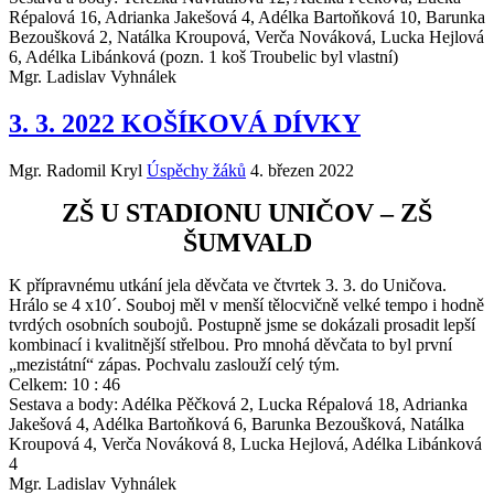
Répalová 16, Adrianka Jakešová 4, Adélka Bartoňková 10, Barunka
Bezoušková 2, Natálka Kroupová, Verča Nováková, Lucka Hejlová
6, Adélka Libánková (pozn. 1 koš Troubelic byl vlastní)
Mgr. Ladislav Vyhnálek
3. 3. 2022 KOŠÍKOVÁ DÍVKY
Mgr. Radomil Kryl
Úspěchy žáků
4. březen 2022
ZŠ U STADIONU UNIČOV – ZŠ
ŠUMVALD
K přípravnému utkání jela děvčata ve čtvrtek 3. 3. do Uničova.
Hrálo se 4 x10´. Souboj měl v menší tělocvičně velké tempo i hodně
tvrdých osobních soubojů. Postupně jsme se dokázali prosadit lepší
kombinací i kvalitnější střelbou. Pro mnohá děvčata to byl první
„mezistátní“ zápas. Pochvalu zaslouží celý tým.
Celkem: 10 : 46
Sestava a body: Adélka Pěčková 2, Lucka Répalová 18, Adrianka
Jakešová 4, Adélka Bartoňková 6, Barunka Bezoušková, Natálka
Kroupová 4, Verča Nováková 8, Lucka Hejlová, Adélka Libánková
4
Mgr. Ladislav Vyhnálek