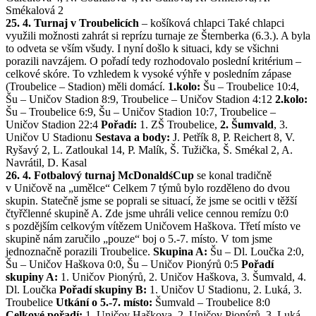
Smékalová 2
25. 4. Turnaj v Troubelicích
– košíková chlapci
Také chlapci
využili možnosti zahrát si reprízu turnaje ze Šternberka (6.3.). A byla
to odveta se vším všudy. I nyní došlo k situaci, kdy se všichni
porazili navzájem. O pořadí tedy rozhodovalo poslední kritérium –
celkové skóre. To vzhledem k vysoké výhře v posledním zápase
(Troubelice – Stadion) měli domácí.
1.kolo:
Šu – Troubelice 10:4,
Šu – Uničov Stadion 8:9, Troubelice – Uničov Stadion 4:12
2.kolo:
Šu – Troubelice 6:9, Šu – Uničov Stadion 10:7, Troubelice –
Uničov Stadion 22:4
Pořadí:
1. ZŠ Troubelice,
2. Šumvald
, 3.
Uničov U Stadionu
Sestava a body:
J. Petřík 8, P. Reichert 8, V.
Ryšavý 2, L. Zatloukal 14, P. Malík, Š. Tužička, Š. Smékal 2, A.
Navrátil, D. Kasal
26. 4. Fotbalový turnaj McDonaldśCup
se konal tradičně
v Uničově na „umělce“
Celkem 7 týmů bylo rozděleno do dvou
skupin. Statečně jsme se poprali se situací, že jsme se ocitli v těžší
čtyřčlenné skupině A. Zde jsme uhráli velice cennou remízu 0:0
s pozdějším celkovým vítězem Uničovem Haškova. Třetí místo ve
skupině nám zaručilo „pouze“ boj o 5.-7. místo. V tom jsme
jednoznačně porazili Troubelice.
Skupina A:
Šu – Dl. Loučka 2:0,
Šu – Uničov Haškova 0:0, Šu – Uničov Pionýrů 0:5
Pořadí
skupiny A:
1. Uničov Pionýrů, 2. Uničov Haškova, 3. Šumvald, 4.
Dl. Loučka
Pořadí skupiny B:
1. Uničov U Stadionu, 2. Luká, 3.
Troubelice
Utkání o 5.-7. místo:
Šumvald – Troubelice 8:0
Celkové pořadí:
1. Uničov Haškova, 2. Uničov Pionýrů, 3. Luká,