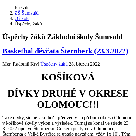
Jste zde:
ZŠ Šumvald
O škole
Úspěchy žáků
Úspěchy žáků Základní školy Šumvald
Basketbal děvčata Šternberk (23.3.2022)
Mgr. Radomil Kryl
Úspěchy žáků
28. březen 2022
KOŠÍKOVÁ
DÍVKY DRUHÉ V OKRESE
OLOMOUC!!!
Také dívky, stejně jako hoši, předvedly na přeboru okresu Olomouc
v košíkové skvělý výkon a výsledek. Turnaj se konal ve středu 23.
3. 2022 opět ve Šternberku. Celkem pět týmů z Olomouce,
Šternberka a Velké Bystřice se utkalo navzájem, vždy 1x 10´. Tým