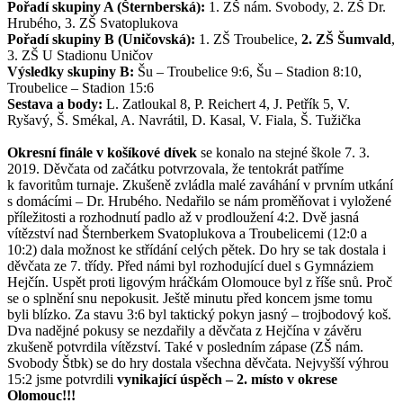
Pořadí skupiny A (Šternberská):
1. ZŠ nám. Svobody, 2. ZŠ Dr.
Hrubého, 3. ZŠ Svatoplukova
Pořadí skupiny B (Uničovská):
1. ZŠ Troubelice,
2. ZŠ Šumvald
,
3. ZŠ U Stadionu Uničov
Výsledky skupiny B:
Šu – Troubelice 9:6, Šu – Stadion 8:10,
Troubelice – Stadion 15:6
Sestava a body:
L. Zatloukal 8, P. Reichert 4, J. Petřík 5, V.
Ryšavý, Š. Smékal, A. Navrátil, D. Kasal, V. Fiala, Š. Tužička
Okresní finále v košíkové dívek
se konalo na stejné škole 7. 3.
2019. Děvčata od začátku potvrzovala, že tentokrát patříme
k favoritům turnaje. Zkušeně zvládla malé zaváhání v prvním utkání
s domácími – Dr. Hrubého. Nedařilo se nám proměňovat i vyložené
příležitosti a rozhodnutí padlo až v prodloužení 4:2. Dvě jasná
vítězství nad Šternberkem Svatoplukova a Troubelicemi (12:0 a
10:2) dala možnost ke střídání celých pětek. Do hry se tak dostala i
děvčata ze 7. třídy. Před námi byl rozhodující duel s Gymnáziem
Hejčín. Uspět proti ligovým hráčkám Olomouce byl z říše snů. Proč
se o splnění snu nepokusit. Ještě minutu před koncem jsme tomu
byli blízko. Za stavu 3:6 byl taktický pokyn jasný – trojbodový koš.
Dva nadějné pokusy se nezdařily a děvčata z Hejčína v závěru
zkušeně potvrdila vítězství. Také v posledním zápase (ZŠ nám.
Svobody Štbk) se do hry dostala všechna děvčata. Nejvyšší výhrou
15:2 jsme potvrdili
vynikající úspěch – 2. místo v okrese
Olomouc!!!