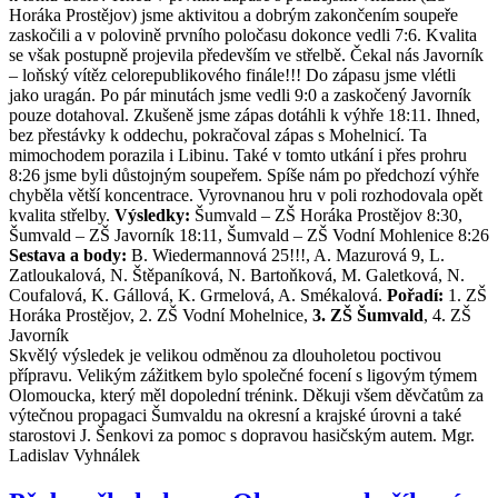
Horáka Prostějov) jsme aktivitou a dobrým zakončením soupeře
zaskočili a v polovině prvního poločasu dokonce vedli 7:6. Kvalita
se však postupně projevila především ve střelbě. Čekal nás Javorník
– loňský vítěz celorepublikového finále!!! Do zápasu jsme vlétli
jako uragán. Po pár minutách jsme vedli 9:0 a zaskočený Javorník
pouze dotahoval. Zkušeně jsme zápas dotáhli k výhře 18:11. Ihned,
bez přestávky k oddechu, pokračoval zápas s Mohelnicí. Ta
mimochodem porazila i Libinu. Také v tomto utkání i přes prohru
8:26 jsme byli důstojným soupeřem. Spíše nám po předchozí výhře
chyběla větší koncentrace. Vyrovnanou hru v poli rozhodovala opět
kvalita střelby.
Výsledky:
Šumvald – ZŠ Horáka Prostějov 8:30,
Šumvald – ZŠ Javorník 18:11, Šumvald – ZŠ Vodní Mohlenice 8:26
Sestava a body:
B. Wiedermannová 25!!!, A. Mazurová 9, L.
Zatloukalová, N. Štěpaníková, N. Bartoňková, M. Galetková, N.
Coufalová, K. Gállová, K. Grmelová, A. Smékalová.
Pořadí:
1. ZŠ
Horáka Prostějov, 2. ZŠ Vodní Mohelnice,
3. ZŠ Šumvald
, 4. ZŠ
Javorník
Skvělý výsledek je velikou odměnou za dlouholetou poctivou
přípravu. Velikým zážitkem bylo společné focení s ligovým týmem
Olomoucka, který měl dopolední trénink.
Děkuji všem děvčatům za
výtečnou propagaci Šumvaldu na okresní a krajské úrovni a také
starostovi J. Šenkovi za pomoc s dopravou hasičským autem.
Mgr.
Ladislav Vyhnálek