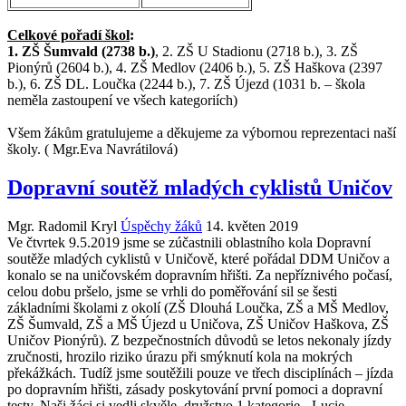
Celkové pořadí škol
:
1.
ZŠ Šumvald (2738 b.)
,
2. ZŠ U Stadionu (2718 b.),
3.
ZŠ
Pionýrů (2604 b.), 4
. ZŠ Medlov (2406 b.), 5. ZŠ Haškova (2397
b.),
6
. ZŠ DL. Loučka (2244 b.), 7. ZŠ Újezd (1031 b. – škola
neměla zastoupení ve všech kategoriích)
Všem žákům gratulujeme a děkujeme za výbornou reprezentaci naší
školy. ( Mgr.Eva Navrátilová)
Dopravní soutěž mladých cyklistů Uničov
Mgr. Radomil Kryl
Úspěchy žáků
14. květen 2019
Ve čtvrtek 9.5.2019 jsme se zúčastnili oblastního kola Dopravní
soutěže mladých cyklistů v Uničově, které pořádal DDM Uničov a
konalo se na uničovském dopravním hřišti. Za nepříznivého počasí,
celou dobu pršelo, jsme se vrhli do poměřování sil se šesti
základními školami z okolí (ZŠ Dlouhá Loučka, ZŠ a MŠ Medlov,
ZŠ Šumvald, ZŠ a MŠ Újezd u Uničova, ZŠ Uničov Haškova, ZŠ
Uničov Pionýrů). Z bezpečnostních důvodů se letos nekonaly jízdy
zručnosti, hrozilo riziko úrazu při smýknutí kola na mokrých
překážkách. Tudíž jsme soutěžili pouze ve třech disciplínách – jízda
po dopravním hřišti, zásady poskytování první pomoci a dopravní
testy. Naši žáci si vedli skvěle, družstvo 1.kategorie - Lucie