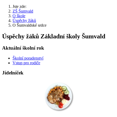
Jste zde:
ZŠ Šumvald
O škole
Úspěchy žáků
O Šumvaldské srdce
Úspěchy žáků Základní školy Šumvald
Aktuální školní rok
Školní poradenství
Vstup pro rodiče
Jídelníček