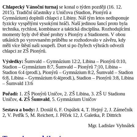
Chlapecký Vánoční turnaj
se konal o týden později (16. 12.
2015). Tradiční účastníky z Uničova (Stadion, Pionýrů a
Gymnázium) doplnili chlapci z Libiny. Náš tým letos nedisponuje
fyzicky vyspělými vysokými hráči. Naší jedinou šancí proto byla
technika, rychlost, kombinace a taktická disciplína. Rozhodujícími
momenty byly dvě těsné prohry s Pionýry a Stadionem. V obou
utkáních po vyrovnaném průběhu se rozhodovalo v závěru, kdy
měli více štěstí naši soupeři. Dort si po čtyřech výhrách odvezli
chlapci ze ZŠ Pionýrů.
Výsledky:
Šumvald – Gymnázium 12:2, Libina – Pionýrů 0:10,
Stadion – Gymnázium 8:7, Šumvald – Pionýrů 7:10, Libina –
Stadion 6:4 (prodl.), Pionýrů – Gymnázium 8:2, Šumvald – Stadion
6:8, Libina – Gymnázium 6:4(prodl.), Stadion – Pionýrů 3:8, Libina
– Šumvald 13:6
Pořadí:
1. ZŠ Pionýrů Uničov, 2. ZŠ Libina, 3. ZŠ U Stadionu
Uničov,
4. ZŠ Šumvald
, 5. Gymnázium Uničov
Sestava a body:
J. Dostál 6, F. Ospálek 4, T. Hejný 2, J. Zámečník
2, V. Petřík 5, M. Reichert, J. Pěček 12, J. Galetka, P. Dittrich
Mgr. Ladislav Vyhnálek