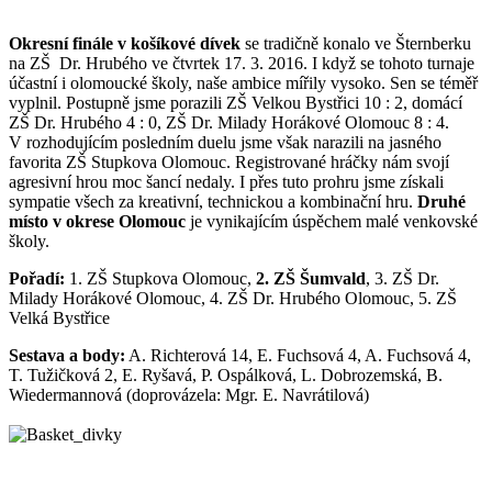
Okresní finále v košíkové dívek
se tradičně konalo ve Šternberku
na ZŠ Dr. Hrubého ve čtvrtek 17. 3. 2016. I když se tohoto turnaje
účastní i olomoucké školy, naše ambice mířily vysoko. Sen se téměř
vyplnil. Postupně jsme porazili ZŠ Velkou Bystřici 10 : 2, domácí
ZŠ Dr. Hrubého 4 : 0, ZŠ Dr. Milady Horákové Olomouc 8 : 4.
V rozhodujícím posledním duelu jsme však narazili na jasného
favorita ZŠ Stupkova Olomouc. Registrované hráčky nám svojí
agresivní hrou moc šancí nedaly. I přes tuto prohru jsme získali
sympatie všech za kreativní, technickou a kombinační hru.
Druhé
místo v okrese Olomouc
je vynikajícím úspěchem malé venkovské
školy.
Pořadí:
1. ZŠ Stupkova Olomouc,
2. ZŠ Šumvald
, 3. ZŠ Dr.
Milady Horákové Olomouc, 4. ZŠ Dr. Hrubého Olomouc, 5. ZŠ
Velká Bystřice
Sestava a body:
A. Richterová 14, E. Fuchsová 4, A. Fuchsová 4,
T. Tužičková 2, E. Ryšavá, P. Ospálková, L. Dobrozemská, B.
Wiedermannová (doprovázela: Mgr. E. Navrátilová)