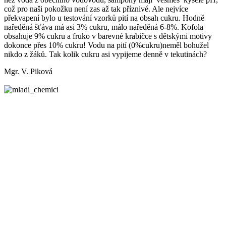
což pro naši pokožku není zas až tak příznivé. Ale nejvíce
překvapení bylo u testování vzorků pití na obsah cukru. Hodně
naředěná šťáva má asi 3% cukru, málo naředěná 6-8%. Kofola
obsahuje 9% cukru a fruko v barevné krabičce s dětskými motivy
dokonce přes 10% cukru! Vodu na pití (0%cukru)neměl bohužel
nikdo z žáků. Tak kolik cukru asi vypijeme denně v tekutinách?
Mgr. V. Piková