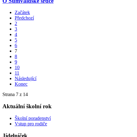
O Šumvaldské srdce
Začátek
Předchozí
2
3
4
5
6
7
8
9
10
11
Následující
Konec
Strana 7 z 14
Aktuální školní rok
Školní poradenství
Vstup pro rodiče
Jídelníček