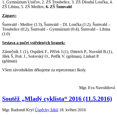
1. Gymnázium Uničov, 2. ZŠ Troubelice, 3. ZŠ Dlouhá Loučka, 4.
ZŠ Libina, 5. ZŠ Medlov,
6. ZŠ Šumvald
Zápasy:
Šumvald - Medlov (1:3), Šumvald – Dl. Loučka (1:2), Šumvald –
Troubelice (0:2), Šumvald – Gymnázium (0:4), Šumvald – Libina
(1:0)
Sestava a počet vstřelených branek:
Zámečník J. (1), Ospálek F., Pěček J.(1), Dittrich P., Navrátil B.(1),
Jílek Š, Polc J., Solovský O., Petřík V. (gólman), Linhart P.
(gólman)
Všem závodníkům děkujeme za reprezentaci školy.
Mgr. Eva Navrátilová
Soutěž „Mladý cyklista“ 2016 (11.5.2016)
Mgr. Radomil Kryl
Úspěchy žáků
18. květen 2016