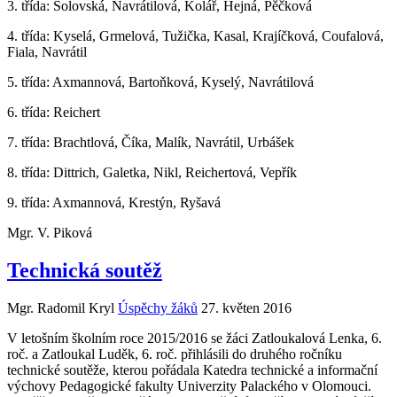
3. třída: Solovská, Navrátilová, Kolář, Hejná, Pěčková
4. třída: Kyselá, Grmelová, Tužička, Kasal, Krajíčková, Coufalová,
Fiala, Navrátil
5. třída: Axmannová, Bartoňková, Kyselý, Navrátilová
6. třída: Reichert
7. třída: Brachtlová, Číka, Malík, Navrátil, Urbášek
8. třída: Dittrich, Galetka, Nikl, Reichertová, Vepřík
9. třída: Axmannová, Krestýn, Ryšavá
Mgr. V. Piková
Technická soutěž
Mgr. Radomil Kryl
Úspěchy žáků
27. květen 2016
V letošním školním roce 2015/2016 se žáci Zatloukalová Lenka, 6.
roč. a Zatloukal Luděk, 6. roč. přihlásili do druhého ročníku
technické soutěže, kterou pořádala Katedra technické a informační
výchovy Pedagogické fakulty Univerzity Palackého v Olomouci.