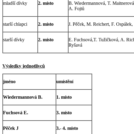
mladší dívky
2. místo
B. Wiedermannová, T. Maitnerová
A. Fojtů
starší chlapci
2. místo
J. Pěček, M. Reichert, F. Ospálek,
starší dívky
2. místo
E. Fuchsová,T. Tužičková, A. Rich
Ryšavá
Výsledky jednotlivců
jméno
umístění
Wiedermannová B.
1. místo
Fuchsová E.
3. místo
Pěček J
3.- 4. místo