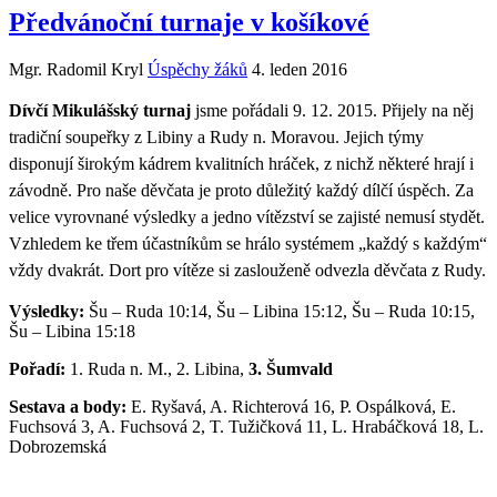
Předvánoční turnaje v košíkové
Mgr. Radomil Kryl
Úspěchy žáků
4. leden 2016
Dívčí Mikulášský turnaj
jsme pořádali 9. 12. 2015. Přijely na něj
tradiční soupeřky z Libiny a Rudy n. Moravou. Jejich týmy
disponují širokým kádrem kvalitních hráček, z nichž některé hrají i
závodně. Pro naše děvčata je proto důležitý každý dílčí úspěch. Za
velice vyrovnané výsledky a jedno vítězství se zajisté nemusí stydět.
Vzhledem ke třem účastníkům se hrálo systémem „každý s každým“
vždy dvakrát. Dort pro vítěze si zaslouženě odvezla děvčata z Rudy.
Výsledky:
Šu – Ruda 10:14, Šu – Libina 15:12, Šu – Ruda 10:15,
Šu – Libina 15:18
Pořadí:
1. Ruda n. M., 2. Libina,
3. Šumvald
Sestava a body:
E. Ryšavá, A. Richterová 16, P. Ospálková, E.
Fuchsová 3, A. Fuchsová 2, T. Tužičková 11, L. Hrabáčková 18, L.
Dobrozemská