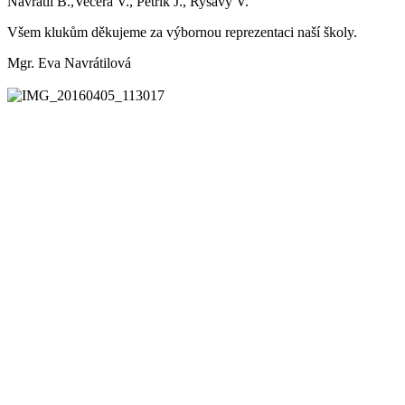
Navrátil B.,Večeřa V., Petřík J., Ryšavý V.
Všem klukům děkujeme za výbornou reprezentaci naší školy.
Mgr.
Eva Navrátilová