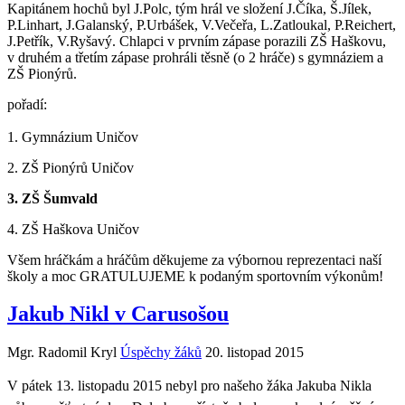
Kapitánem hochů byl J.Polc, tým hrál ve složení J.Číka, Š.Jílek,
P.Linhart, J.Galanský, P.Urbášek, V.Večeřa, L.Zatloukal, P.Reichert,
J.Petřík, V.Ryšavý. Chlapci v prvním zápase porazili ZŠ Haškovu,
v druhém a třetím zápase prohráli těsně (o 2 hráče) s gymnáziem a
ZŠ Pionýrů.
pořadí:
1. Gymnázium Uničov
2. ZŠ Pionýrů Uničov
3. ZŠ Šumvald
4. ZŠ Haškova Uničov
Všem hráčkám a hráčům děkujeme za výbornou reprezentaci naší
školy a moc GRATULUJEME k podaným sportovním výkonům!
Jakub Nikl v Carusošou
Mgr. Radomil Kryl
Úspěchy žáků
20. listopad 2015
V pátek 13. listopadu 2015 nebyl pro našeho žáka Jakuba Nikla