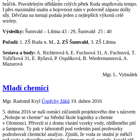
hráček. Pravidelným střídáním celých pětek Ruda stupňovala tempo.
I přes maximální snahu a bojovnost nám v polovině zápasu došly
síly. Děvčata na turnaji podala jeden z nejlepších výkonů celé
sezóny.
Výsledky:
Šumvald – Libina 43 : 29, Šumvald 25 : 40
Pořadí:
1. ZŠ Ruda n. M.,
2. ZŠ Šumvald
, 3. ZŠ Libina
Sestava a body:
A. Richterová 6, E. Fuchsová 31, A. Fuchsová, T.
Tužičková 31, E. Ryšavá, P. Ospálková, B. Wiedermannová, A.
Mazurová
Mgr. L. Vyhnálek
Mladí chemici
Mgr. Radomil Kryl
Úspěchy žáků
19. duben 2016
5. dubna 2016 se naši osmáci zúčastnili projektového dne s názvem
„Nebojte se chemie“ na Střední škole logistiky a chemie
v Olomouci. Přivezli si z domu vlastní vzorky vody, oblíbeného pití
a šamponu. Ty pak v laboratoři pod vedením paní profesorky
podrobovali chemické analýze. Zjistili, že voda ze studní je měkčí
než voda z obecního vodovodu, šampony mají vesměs kyselé pH,