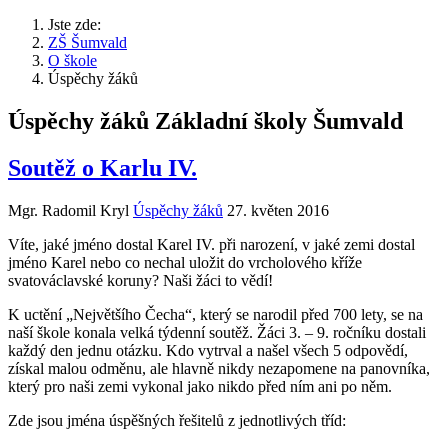
Jste zde:
ZŠ Šumvald
O škole
Úspěchy žáků
Úspěchy žáků Základní školy Šumvald
Soutěž o Karlu IV.
Mgr. Radomil Kryl
Úspěchy žáků
27. květen 2016
Víte, jaké jméno dostal Karel IV. při narození, v jaké zemi dostal
jméno Karel nebo co nechal uložit do vrcholového kříže
svatováclavské koruny? Naši žáci to vědí!
K uctění „Největšího Čecha“, který se narodil před 700 lety, se na
naší škole konala velká týdenní soutěž. Žáci 3. – 9. ročníku dostali
každý den jednu otázku. Kdo vytrval a našel všech 5 odpovědí,
získal malou odměnu, ale hlavně nikdy nezapomene na panovníka,
který pro naši zemi vykonal jako nikdo před ním ani po něm.
Zde jsou jména úspěšných řešitelů z jednotlivých tříd: