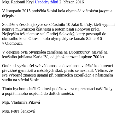
Mgr. Radomil Kryl
Úspěchy žáků
2. březen 2016
V listopadu 2015 proběhla školní kola olympiád v českém jazyce a
dějepise.
Soutěže v českém jazyce se zúčastnilo 10 žáků 9. třídy, kteří vyplnili
nejprve mluvnickou část testu a potom psali slohovou práci.
Nejlepším řešitelem se stal Ondřej Solovský, který postoupil do
okresního kola. Okresní kolo olympiády se konalo 8.2. 2016
v Olomouci.
V dějepise byla olympiáda zaměřena na Lucemburky, hlavně na
letošního jubilanta Karla IV., od jehož narození uplyne 700 let.
Ondra si vyzkoušel své vědomosti a dovednosti v těžké konkurenci
převážně gymnázií a městských škol, přesto se neztratil. Věříme, že
své výborné znalosti uplatní při přijímacích zkouškách a následném
studiu na střední škole.
Tímto bychom chtěli Ondrovi poděkovat za reprezentaci naší školy
a popřát mnoho úspěchů do dalších soutěží.
Mgr. Vladimíra Piková
Mgr. Petra Šenková