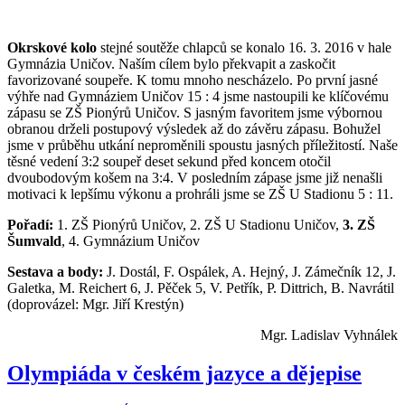
Okrskové kolo
stejné soutěže chlapců se konalo 16. 3. 2016 v hale
Gymnázia Uničov. Naším cílem bylo překvapit a zaskočit
favorizované soupeře. K tomu mnoho nescházelo. Po první jasné
výhře nad Gymnáziem Uničov 15 : 4 jsme nastoupili ke klíčovému
zápasu se ZŠ Pionýrů Uničov. S jasným favoritem jsme výbornou
obranou drželi postupový výsledek až do závěru zápasu. Bohužel
jsme v průběhu utkání neproměnili spoustu jasných příležitostí. Naše
těsné vedení 3:2 soupeř deset sekund před koncem otočil
dvoubodovým košem na 3:4. V posledním zápase jsme již nenašli
motivaci k lepšímu výkonu a prohráli jsme se ZŠ U Stadionu 5 : 11.
Pořadí:
1. ZŠ Pionýrů Uničov, 2. ZŠ U Stadionu Uničov,
3. ZŠ
Šumvald
, 4. Gymnázium Uničov
Sestava a body:
J. Dostál, F. Ospálek, A. Hejný, J. Zámečník 12, J.
Galetka, M. Reichert 6, J. Pěček 5, V. Petřík, P. Dittrich, B. Navrátil
(doprovázel: Mgr. Jiří Krestýn)
Mgr. Ladislav Vyhnálek
Olympiáda v českém jazyce a dějepise