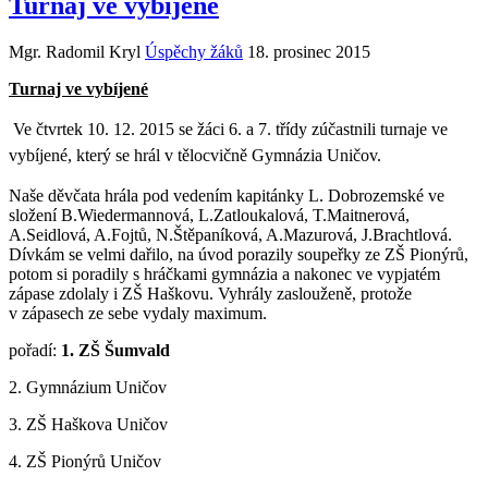
Turnaj ve vybíjené
Mgr. Radomil Kryl
Úspěchy žáků
18. prosinec 2015
Turnaj ve vybíjené
Ve čtvrtek 10. 12. 2015 se žáci
6. a
7. třídy zúčastnili turnaje ve
vybíjené, který se hrál v tělocvičně Gymnázia Uničov.
Naše děvčata hrála pod vedením kapitánky L. Dobrozemské ve
složení B.Wiedermannová, L.Zatloukalová, T.Maitnerová,
A.Seidlová, A.Fojtů, N.Štěpaníková, A.Mazurová, J.Brachtlová.
Dívkám se velmi dařilo, na úvod porazily soupeřky ze ZŠ Pionýrů,
potom si poradily s hráčkami gymnázia a nakonec ve vypjatém
zápase zdolaly i ZŠ Haškovu. Vyhrály zaslouženě, protože
v zápasech ze sebe vydaly maximum.
pořadí:
1. ZŠ Šumvald
2. Gymnázium Uničov
3. ZŠ Haškova Uničov
4. ZŠ Pionýrů Uničov