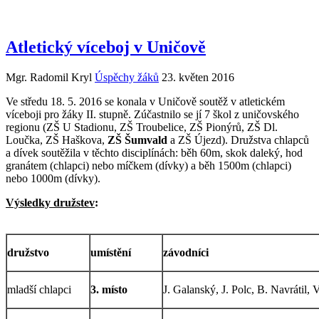
Atletický víceboj v Uničově
Mgr. Radomil Kryl
Úspěchy žáků
23. květen 2016
Ve středu 18. 5. 2016 se konala v Uničově soutěž v atletickém
víceboji pro žáky II. stupně. Zúčastnilo se jí 7 škol z uničovského
regionu (ZŠ U Stadionu, ZŠ Troubelice, ZŠ Pionýrů, ZŠ Dl.
Loučka, ZŠ Haškova,
ZŠ Šumvald
a ZŠ Újezd). Družstva chlapců
a dívek soutěžila v těchto disciplínách: běh 60m, skok daleký, hod
granátem (chlapci) nebo míčkem (dívky) a běh 1500m (chlapci)
nebo 1000m (dívky).
Výsledky družstev
:
družstvo
umístění
závodníci
mladší chlapci
3. místo
J. Galanský, J. Polc, B. Navrátil, 