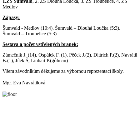
1.ZŠ Šumvald
, 2. ZŠ Dlouhá Loučka, 3. ZŠ Troubelice, 4. ZŠ
Medlov
Zápasy:
Šumvald - Medlov (10:4), Šumvald – Dlouhá Loučka (5:3),
Šumvald – Troubelice (5:3)
Sestava a počet vstřelených branek:
Zámečník J. (14), Ospálek F. (1), Pěček J.(2), Dittrich P.(2), Navrátil
B.(1), Jílek Š, Linhart P.(gólman)
Všem závodníkům děkujeme za výbornou reprezentaci školy.
Mgr. Eva Navrátilová