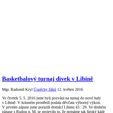
Basketbalový turnaj dívek v Libině
Mgr. Radomil Kryl
Úspěchy žáků
12. květen 2016
Ve čtvrtek 5. 5. 2016 jsme byli pozváni na turnaj do nové haly
v Libině. V krásném prostředí podala děvčata výborný výkon.
V prvním zápase jsme porazili domácí Libinu 43 : 29. Ve druhém
zápase s Rudou n. M. se projevilo to, že nemáme tak široký kádr