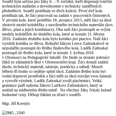
Soutěž byla určena pro žáky 6. – 9. ročníků, kteří disponují tvůrčím
technickým nadáním a dovednostmi v technicky zaměřených
předmětech. Soutěž probíhala ve třech kolech. První dvě kola
probíhala tak, že žáci pracovali na zadání v pracovních činnostech.
V prvním kole, které proběhlo 18. prosince 2015, měli žáci za úkol
zhotovit model koloběžky z navrženého technického materiálu (kov,
dřevo, plast a jejich kombinace). Oba naši žáci postoupili se svými
modely koloběžek do druhého kola, které se konalo 11. března
2016. Zadáním druhého kola bylo krmítko pro ptactvo. Naši žáci
vyrobili krmítka ze dřeva. Bohužel žákyni Lence Zatloukalové se
nepodařilo postoupit do třetího finálového kola. Luděk Zatloukal
postoupil do třetího kola, které se konalo 3. května 2016
v Olomouci na Pedagogické fakultě. Do finále se dostalo jedenáct
žáků ze základních škol v Olomouckém kraji. Žáci dostali zadání
úkolu, technický materiál, nástroje, pomůcky a nářadí. Museli
během tří hodin co nejlépe splnit úkol. Zadáním třetího kola byl
vodní dopravní prostředek a žáci měli za úkol rozvíjet svou fantazii
a vytvořit výrobek. Luděk Zatloukal zvolil plachetnici. Velká
gratulace patří našemu žákovi Luďkovi Zatloukalovi, který se
umístil na nádherném třetím místě. Na všechny žáky čekaly krásné
hodnotné ceny. Děkuji žákům za účast v soutěži.
Mgr. Jiří Krestýn