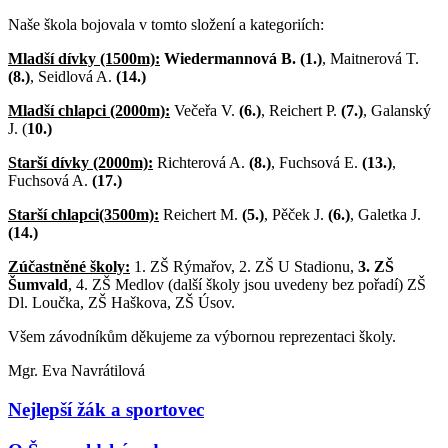
Naše škola bojovala v tomto složení a kategoriích:
Mladší dívky (1500m):
Wiedermannová B.
(1.)
, Maitnerová T.
(8.)
, Seidlová A.
(14.)
Mladší chlapci (2000m):
Večeřa V.
(6.)
, Reichert P.
(7.)
, Galanský
J. (
10.)
Starší dívky (2000m):
Richterová A.
(8.)
, Fuchsová E.
(13.)
,
Fuchsová A.
(17.)
Starší chlapci(3500m):
Reichert M.
(5.)
, Pěček J.
(6.)
, Galetka J.
(14.)
Zúčastněné školy:
1. ZŠ Rýmařov, 2. ZŠ U Stadionu,
3. ZŠ
Šumvald
, 4. ZŠ Medlov (další školy jsou uvedeny bez pořadí) ZŠ
Dl. Loučka, ZŠ Haškova, ZŠ Úsov.
Všem závodníkům děkujeme za výbornou reprezentaci školy.
Mgr. Eva Navrátilová
Nejlepší žák a sportovec