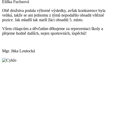
Eliška Fuchsová
Obě družstva podala výborné výsledky, avšak konkurence byla
veliká, takže se ani jednomu z týmů nepodařilo obsadit vítězné
pozice. Jak mladší tak starší žáci obsadili 5. místo.
Všem chlapcům a děvčatům děkujeme za reprezentaci školy a
přejeme hodně dalších, nejen sportovních, úspěchů!
Mgr. Jitka Loutocká