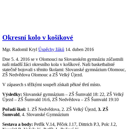
Okresní kolo v košíkové
Mgr. Radomil Kryl
Úspěchy žáků
14. duben 2016
Dne 5. 4. 2016 se v Olomouci na Slovanském gymnáziu zúčastnili
naši mladší žáci okresního kola v košíkové. Naši basketbalisté
statečně bojovali s těmito školami: Slovanské gymnázium Olomouc,
ZŠ Nedvědova Olomouc a ZŠ Velký Újezd.
V zápasech s těžkými soupeři získali pěkné třetí místo.
Výsledky:
Slovanské gymnázium – ZŠ Šumvald 18: 22, ZŠ Velký
Újezd – ZŠ Šumvald 16:6, ZŠ Nedvědova – ZŠ Šumvald 19:10
Po
ř
ad
í
š
kol:
1. ZŠ Nedvědova, 2. ZŠ Velký Újezd,
3. ZŠ
Šumvald
, 4. Slovanské Gymnázium
Sestava a body:
Petřík V.14, Pěček J.17, Dittrich P.3, Polc J.2,