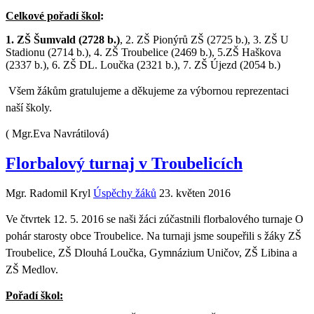
Celkové pořadí škol
:
1.
ZŠ Šumvald (2728 b.)
, 2. ZŠ Pionýrů ZŠ (2725 b.), 3. ZŠ U
Stadionu (2714 b.), 4. ZŠ Troubelice (2469 b.), 5.ZŠ Haškova
(2337 b.), 6. ZŠ DL. Loučka (2321 b.), 7. ZŠ Újezd (2054 b.)
Všem žákům gratulujeme a děkujeme za výbornou reprezentaci
naší školy.
( Mgr.
Eva Navrátilová
)
Florbalový turnaj v Troubelicích
Mgr. Radomil Kryl
Úspěchy žáků
23. květen 2016
Ve čtvrtek 12. 5. 2016 se naši žáci zúčastnili florbalového turnaje O
pohár starosty obce Troubelice. Na turnaji jsme soupeřili s žáky ZŠ
Troubelice, ZŠ Dlouhá Loučka, Gymnázium Uničov, ZŠ Libina a
ZŠ Medlov.
Pořadí škol: