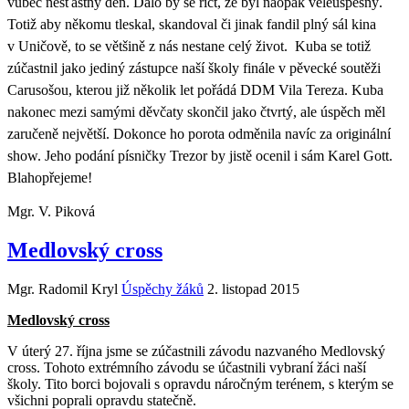
vůbec nešťastný den. Dalo by se říct, že byl naopak veleúspěšný.
Totiž aby někomu tleskal, skandoval či jinak fandil plný sál kina
v Uničově, to se většině z nás nestane celý život. Kuba se totiž
zúčastnil jako jediný zástupce naší školy finále v pěvecké soutěži
Carusošou, kterou již několik let pořádá DDM Vila Tereza. Kuba
nakonec mezi samými děvčaty skončil jako čtvrtý, ale úspěch měl
zaručeně největší. Dokonce ho porota odměnila navíc za originální
show. Jeho podání písničky Trezor by jistě ocenil i sám Karel Gott.
Blahopřejeme!
Mgr. V. Piková
Medlovský cross
Mgr. Radomil Kryl
Úspěchy žáků
2. listopad 2015
Medlovský cross
V úterý 27. října jsme se zúčastnili závodu nazvaného Medlovský
cross. Tohoto extrémního závodu se účastnili vybraní žáci naší
školy. Tito borci bojovali s opravdu náročným terénem, s kterým se
všichni poprali opravdu statečně.