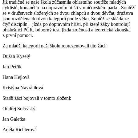
Již tradičně se naše škola zúčastnila oblastního soutěže mladých
cyklistů, konaného na dopravním hřišti v uničovském parku. Soutěží
se v družstvech složených ze dvou chlapců a dvou děvčat, družstva
jsou rozdělena do dvou kategorií podle věku. Soutěž se skládá ze
čtyř disciplín – jízda po dopravním hřišti, při které žáky kontrolují
příslušníci PČR, odborný test, jízda zručnosti a teoretická zkouška
z první pomoci.
Za mladší kategorii naši školu reprezentovali tito žáci:
Dušan Kyselý
Jan Petřík
Hana Hejlová
Kristýna Navrátilová
Starší žáci bojovali v tomto složení:
Ondřej Solovský
Jan Galetka
Adéla Richterová