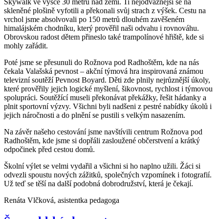
Skywalk ve výšce 30 metrů nad zemí. Ti nejodvážnější se na
skleněné plošině vyfotili a překonali svůj strach z výšek. Cestu na
vrchol jsme absolvovali po 150 metrů dlouhém zavěšeném
himalájském chodníku, který prověřil naši odvahu i rovnováhu.
Obrovskou radost dětem přineslo také trampolínové hřiště, kde si
mohly zařádit.
Poté jsme se přesunuli do Rožnova pod Radhoštěm, kde na nás
čekala Valašská pevnost – akční týmová hra inspirovaná známou
televizní soutěží Pevnost Boyard. Děti zde plnily nejrůznější úkoly,
které prověřily jejich logické myšlení, šikovnost, rychlost i týmovou
spolupráci. Soutěžící museli překonávat překážky, řešit hádanky a
plnit sportovní výzvy. Všichni byli nadšeni z pestré nabídky úkolů i
jejich náročnosti a do plnění se pustili s velkým nasazením.
Na závěr našeho cestování jsme navštívili centrum Rožnova pod
Radhoštěm, kde jsme si dopřáli zasloužené občerstvení a krátký
odpočinek před cestou domů.
Školní výlet se velmi vydařil a všichni si ho naplno užili. Žáci si
odvezli spoustu nových zážitků, společných vzpomínek i fotografií.
Už teď se těší na další podobná dobrodružství, která je čekají.
Renáta Vlčková, asistentka pedagoga