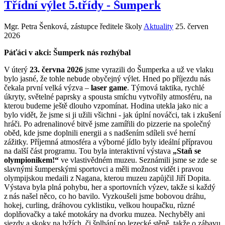
Třídní výlet 5.třídy - Šumperk
Mgr. Petra Šenková, zástupce ředitele školy
Aktuality
25. červen
2026
Páťáci v akci: Šumperk nás rozhýbal
V úterý
23. června 2026
jsme vyrazili do Šumperka a už ve vlaku
bylo jasné, že tohle nebude obyčejný výlet. Hned po příjezdu nás
čekala první velká výzva –
laser game
. Týmová taktika, rychlé
úkryty, světelné paprsky a spousta smíchu vytvořily atmosféru, na
kterou budeme ještě dlouho vzpomínat. Hodina utekla jako nic a
bylo vidět, že jsme si ji užili všichni - jak úplní nováčci, tak i zkušení
hráči. Po adrenalinové bitvě jsme zamířili do pizzerie na společný
oběd, kde jsme doplnili energii a s nadšením sdíleli své herní
zážitky. Příjemná atmosféra a výborné jídlo byly ideální přípravou
na další část programu. Tou byla interaktivní výstava
„Staň se
olympionikem!“
ve vlastivědném muzeu. Seznámili jsme se zde se
slavnými šumperskými sportovci a měli možnost vidět i pravou
olympijskou medaili z Nagana, kterou muzeu zapůjčil Jiří Dopita.
Výstava byla plná pohybu, her a sportovních výzev, takže si každý
z nás našel něco, co ho bavilo. Vyzkoušeli jsme bobovou dráhu,
hokej, curling, dráhovou cyklistiku, velkou houpačku, různé
doplňovačky a také motokáry na dvorku muzea. Nechyběly ani
sjezdy a skoky na lyžích, či šplhání po lezecké stěně, takže o zábavu