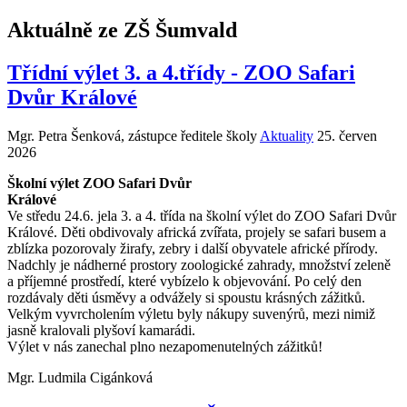
Aktuálně ze ZŠ Šumvald
Třídní výlet 3. a 4.třídy - ZOO Safari
Dvůr Králové
Mgr. Petra Šenková, zástupce ředitele školy
Aktuality
25. červen
2026
Školní výlet ZOO Safari Dvůr
Králové
Ve středu 24.6. jela 3. a 4. třída na školní výlet do ZOO Safari Dvůr
Králové. Děti obdivovaly africká zvířata, projely se safari busem a
zblízka pozorovaly žirafy, zebry i další obyvatele africké přírody.
Nadchly je nádherné prostory zoologické zahrady, množství zeleně
a příjemné prostředí, které vybízelo k objevování. Po celý den
rozdávaly děti úsměvy a odvážely si spoustu krásných zážitků.
Velkým vyvrcholením výletu byly nákupy suvenýrů, mezi nimiž
jasně kralovali plyšoví kamarádi.
Výlet v nás zanechal plno nezapomenutelných zážitků!
Mgr. Ludmila Cigánková