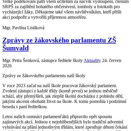
Velké poděkování patří všem učitelům za nácvik vystoupení, členům
SRPŠ za zajištění bohatého občerstvení, tomboly a fotoknih pro
vycházející žáky. Děkujeme také všem návštěvníkům, kteří přišli
akci podpořit a vytvořili příjemnou atmosféru.
Mgr. Pavlína Listíková
Zprávy ze žákovského parlamentu ZŠ
Šumvald
Mgr. Petra Šenková, zástupce ředitele školy
Aktuality
24. červen
2026
Zprávy ze žákovského parlamentu naší školy
V roce 2023 začal na naší škole pracovat žákovský parlament.
Zvolení zástupci z každé třídy (komě první) se jednou měsíčně
schází, aby přemýšleli, jak zlepšit školní docházku z pohledu dětí,
jakými akcemi obohatit život na škole. K tomu pomohla i podzimní
beseda s paní ředitelkou.
Letos našich osmnáct parlamenťáků připravilo opět spoustu
zajímavých akcí. Jednou z nejoblíbenějších bylo tradiční adventní
vyhrávání na přání jednotlivým třídám, které zpestřuje dětem čekání