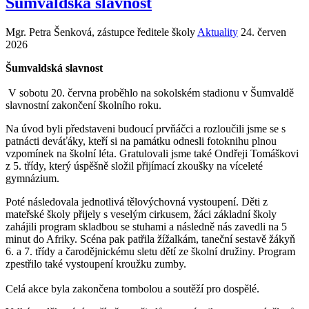
Šumvaldská slavnost
Mgr. Petra Šenková, zástupce ředitele školy
Aktuality
24. červen
2026
Šumvaldská slavnost
V sobotu 20. června proběhlo na sokolském stadionu v Šumvaldě
slavnostní zakončení školního roku.
Na úvod byli představeni budoucí prvňáčci a rozloučili jsme se s
patnácti deváťáky, kteří si na památku odnesli fotoknihu plnou
vzpomínek na školní léta. Gratulovali jsme také Ondřeji Tomáškovi
z 5. třídy, který úspěšně složil přijímací zkoušky na víceleté
gymnázium.
Poté následovala jednotlivá tělovýchovná vystoupení. Děti z
mateřské školy přijely s veselým cirkusem, žáci základní školy
zahájili program skladbou se stuhami a následně nás zavedli na 5
minut do Afriky. Scéna pak patřila žížalkám, taneční sestavě žákyň
6. a 7. třídy a čarodějnickému sletu dětí ze školní družiny. Program
zpestřilo také vystoupení kroužku zumby.
Celá akce byla zakončena tombolou a soutěží pro dospělé.