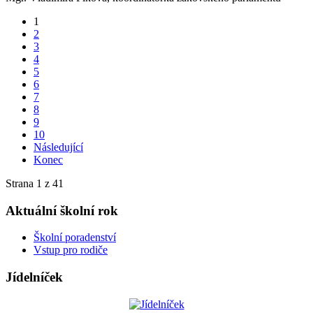
1
2
3
4
5
6
7
8
9
10
Následující
Konec
Strana 1 z 41
Aktuální školní rok
Školní poradenství
Vstup pro rodiče
Jídelníček