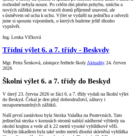
rozhodně nebyla nouze. Po celém dni plném pohybu, smíchu a
nových zážitků jsme se vraceli domů příjemně unavení, ale
s úsměvem od ucha k uchu. Výlet se vydařil na jedničku a odvezli
jsme si spoustu vzpomínek, o kterých budeme ještě dlouho
vyprávět.
Ing. Lenka Vlčková
Třídní výlet 6. a 7. třídy - Beskydy
Mgr. Petra Šenková, zástupce ředitele školy
Aktuality
24. červen
2026
Školní výlet 6. a 7. třídy do Beskyd
V úterý 23. června 2026 se žáci 6. a 7. třídy vydali na školní výlet
do Beskyd. Čekal je den plný dobrodružství, zábavy i
nezapomenutelných zážitků.
Naší první zastávkou byla Stezka Valaška na Pustevnách. Tato
jedinečná stezka v korunách stromů nabízí nádherné výhledy na
okolní krajinu a vede až k 22 metrů vysoké vyhlídkové věži.
Velkým lákadlem byla také sedm metrů dlouhá skleněná vyhlídka