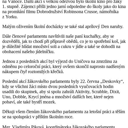
na Vánoce. Další akcí s velkou odezvou bylo školní kino pro žáky
1. stupně. Zájemci přišli jedno jarní odpoledne do školy jako do kina
na promítání filmu Dobrodružství Robinsona Crusoe, námořníka
z Yorku.
Malým oživením školní docházky se také stal aprílový Den naruby.
Dále členové parlamentu navštívili naše paní kuchařky, aby se
dozvěděli, jak to chodí při přípravě obědů, co je to spotřební koš, jak
je důležité hlídat množství soli a cukru v jídle a také se dohodli na
obohacení našeho jídelníčku.
Jednou z posledních akcí byl výjezd do Uničova na zmrzlinu za
odměnu po celoroční práci, který ovšem skončil naprosto nadšeným
nákupem čtyř roztomilých křečků.
Poslední akcí žákovského parlamentu byly 22. června „Deskovky“,
kdy se všichni žáci místo dvou posledních vyučovacích hodin
usadili do skupinek, aby si spolu zahráli Aktivity, Scrabble, Dixit,
Uno, Dobble, Krycí jména a množství dalších her, které nejen
pobaví, ale také bystří mozek.
Děkuji všem členům žákovského parlamentu za letošní práci a těším
se na spolupráci v příštím školním roce.
Mgr. Vladimíra Piková, koordinátorka žákovského parlamentu