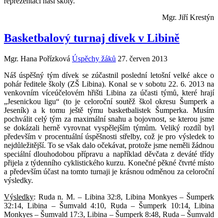
reprezentaci naší školy.
Mgr. Jiří Krestýn
Basketbalový turnaj dívek v Libině
Mgr. Hana Pořízková
Úspěchy žáků
27. červen 2013
Náš úspěšný tým dívek se zúčastnil poslední letošní velké akce o
pohár ředitele školy (ZŠ Libina). Konal se v sobotu 22. 6. 2013 na
venkovním víceúčelovém hřišti Libina za účasti týmů, které hrají
„Jesenickou ligu“ (to je celoroční soutěž škol okresu Šumperk a
Jeseník) a k tomu ještě týmu basketbalistek Šumperka. Musím
pochválit celý tým za maximální snahu a bojovnost, se kterou jsme
se dokázali herně vyrovnat vyspělejším týmům. Veliký rozdíl byl
především v procentuální úspěšnosti střelby, což je pro výsledek to
nejdůležitější. To se však dalo očekávat, protože jsme neměli žádnou
speciální dlouhodobou přípravu a například děvčata z deváté třídy
přijela z týdenního cyklistického kurzu. Konečné pěkné čtvrté místo
a především účast na tomto turnaji je krásnou odměnou za celoroční
výsledky.
Výsledky
: Ruda n. M. – Libina 32:8, Libina Monkyes – Šumperk
32:14, Libina – Šumvald 4:10, Ruda – Šumperk 10:14, Libina
Monkyes – Šumvald 17:3, Libina – Šumperk 8:48, Ruda – Šumvald