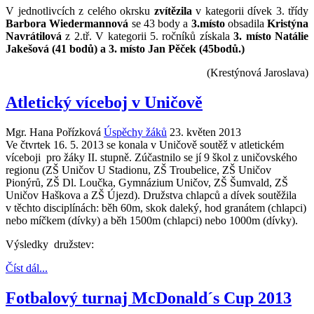
V jednotlivcích z celého okrsku
zvítězila
v kategorii dívek 3. třídy
Barbora Wiedermannová
se 43 body a
3.místo
obsadila
Kristýna
Navrátilová
z 2.tř. V kategorii 5. ročníků získala
3. místo
Natálie
Jakešová (41 bodů) a 3. místo Jan Pěček (45bodů.)
(Krestýnová Jaroslava)
Atletický víceboj v Uničově
Mgr. Hana Pořízková
Úspěchy žáků
23. květen 2013
Ve čtvrtek 16. 5. 2013 se konala v Uničově soutěž v atletickém
víceboji pro žáky II. stupně. Zúčastnilo se jí 9 škol z uničovského
regionu (ZŠ Uničov U Stadionu, ZŠ Troubelice, ZŠ Uničov
Pionýrů, ZŠ Dl. Loučka, Gymnázium Uničov, ZŠ Šumvald, ZŠ
Uničov Haškova a ZŠ Újezd). Družstva chlapců a dívek soutěžila
v těchto disciplínách: běh 60m, skok daleký, hod granátem (chlapci)
nebo míčkem (dívky) a běh 1500m (chlapci) nebo 1000m (dívky).
Výsledky družstev:
Číst dál...
Fotbalový turnaj McDonald´s Cup 2013