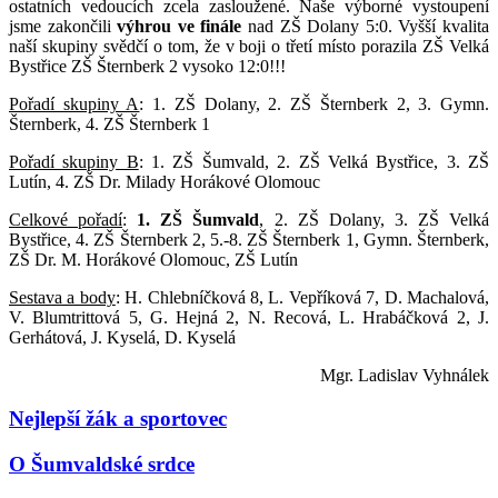
ostatních vedoucích zcela zasloužené. Naše výborné vystoupení
jsme zakončili
výhrou ve finále
nad ZŠ Dolany 5:0. Vyšší kvalita
naší skupiny svědčí o tom, že v boji o třetí místo porazila ZŠ Velká
Bystřice ZŠ Šternberk 2 vysoko 12:0!!!
Pořadí skupiny A
: 1. ZŠ Dolany, 2. ZŠ Šternberk 2, 3. Gymn.
Šternberk, 4. ZŠ Šternberk 1
Pořadí skupiny B
: 1. ZŠ Šumvald, 2. ZŠ Velká Bystřice, 3. ZŠ
Lutín, 4. ZŠ Dr. Milady Horákové Olomouc
Celkové pořadí
:
1. ZŠ Šumvald
, 2. ZŠ Dolany, 3. ZŠ Velká
Bystřice, 4. ZŠ Šternberk 2, 5.-8. ZŠ Šternberk 1, Gymn. Šternberk,
ZŠ Dr. M. Horákové Olomouc, ZŠ Lutín
Sestava a body
: H. Chlebníčková 8, L. Vepříková 7, D. Machalová,
V. Blumtrittová 5, G. Hejná 2, N. Recová, L. Hrabáčková 2, J.
Gerhátová, J. Kyselá, D. Kyselá
Mgr. Ladislav Vyhnálek
Nejlepší žák a sportovec
O Šumvaldské srdce