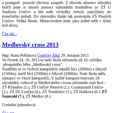
a postupně porazili všechny soupeře. Z důvodu absence několika
hráčů jsme si museli pomoci náhradním brankářem ze ZŠ U
Stadionu Uničov a tím naše výsledky nebyly započítány do
konečného pořadí. Do okresního finále tak postoupila ZŠ Pionýrů
Uničov. Veliká škoda. Mimochodem jsme jako jediní měli v týmu
dvě dívky.
Číst dál...
Medlovský cross 2013
Mgr. Hana Pořízková
Úspěchy žáků
29. listopad 2013
Ve čtvrtek 24. 10. 2013 se naše škola zúčastnila již 10. ročníku
přespolního běhu „Medlovský cross“.
Soutěžilo se ve čtyřech kategoriích: mladší žáci (2000m) a žákyně
(1500m), starší žáci (3500m) a žákyně (2000m). Naše škola měla
zástupce ve všech kategoriích. V každé kategorii bojovalo 24
závodníků, celkově se Medlovského crossu zúčastnilo osm škol –
ZŠ Rýmařov (1.), ZŠ Uničov Pionýrů (2.), Gymnázium Uničov
(3.), ZŠ Dl. Loučka (4.), ZŠ Troubelice (5.), ZŠ Haškova (6.),
ZŠ
Šumvald (7.)
, ZŠ Medlov (8.).
Umístění jednotlivců: