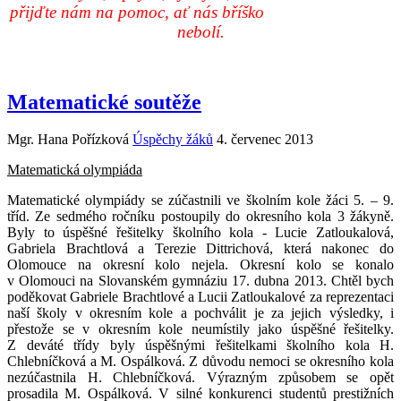
přijďte nám na pomoc, ať nás bříško
nebolí.
Matematické soutěže
Mgr. Hana Pořízková
Úspěchy žáků
4. červenec 2013
Matematická olympiáda
Matematické olympiády se zúčastnili ve školním kole žáci 5. – 9.
tříd. Ze sedmého ročníku postoupily do okresního kola 3 žákyně.
Byly to úspěšné řešitelky školního kola - Lucie Zatloukalová,
Gabriela Brachtlová a Terezie Dittrichová, která nakonec do
Olomouce na okresní kolo nejela. Okresní kolo se konalo
v Olomouci na Slovanském gymnáziu 17. dubna 2013. Chtěl bych
poděkovat Gabriele Brachtlové a Lucii Zatloukalové za reprezentaci
naší školy v okresním kole a pochválit je za jejich výsledky, i
přestože se v okresním kole neumístily jako úspěšné řešitelky.
Z deváté třídy byly úspěšnými řešitelkami školního kola H.
Chlebníčková a M. Ospálková. Z důvodu nemoci se okresního kola
nezúčastnila H. Chlebníčková. Výrazným způsobem se opět
prosadila M. Ospálková. V silné konkurenci studentů prestižních