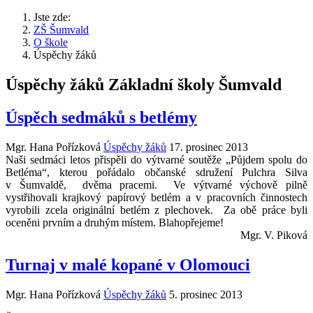
Jste zde:
ZŠ Šumvald
O škole
Úspěchy žáků
Úspěchy žáků Základní školy Šumvald
Úspěch sedmáků s betlémy
Mgr. Hana Pořízková
Úspěchy žáků
17. prosinec 2013
Naši sedmáci letos přispěli do výtvarné soutěže „Půjdem spolu do
Betléma“, kterou pořádalo občanské sdružení Pulchra Silva
v Šumvaldě, dvěma pracemi. Ve výtvarné výchově pilně
vystřihovali krajkový papírový betlém a v pracovních činnostech
vyrobili zcela originální betlém z plechovek. Za obě práce byli
oceněni prvním a druhým místem. Blahopřejeme!
Mgr. V. Piková
Turnaj v malé kopané v Olomouci
Mgr. Hana Pořízková
Úspěchy žáků
5. prosinec 2013