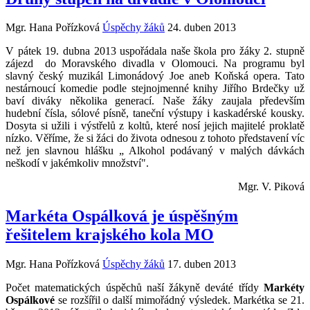
Mgr. Hana Pořízková
Úspěchy žáků
24. duben 2013
V pátek 19. dubna 2013 uspořádala naše škola pro žáky 2. stupně
zájezd do Moravského divadla v Olomouci. Na programu byl
slavný český muzikál Limonádový Joe aneb Koňská opera. Tato
nestárnoucí komedie podle stejnojmenné knihy Jiřího Brdečky už
baví diváky několika generací. Naše žáky zaujala především
hudební čísla, sólové písně, taneční výstupy i kaskadérské kousky.
Dosyta si užili i výstřelů z koltů, které nosí jejich majitelé proklatě
nízko. Věříme, že si žáci do života odnesou z tohoto představení víc
než jen slavnou hlášku „ Alkohol podávaný v malých dávkách
neškodí v jakémkoliv množství".
Mgr. V. Piková
Markéta Ospálková je úspěšným
řešitelem krajského kola MO
Mgr. Hana Pořízková
Úspěchy žáků
17. duben 2013
Počet matematických úspěchů naší žákyně deváté třídy
Markéty
Ospálkové
se rozšířil o další mimořádný výsledek. Markétka se 21.