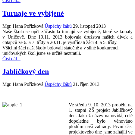
Číst dál...
Turnaje ve vybíjené
Mgr. Hana Pořízková
Úspěchy žáků
29. listopad 2013
Naše škola se opět zúčastnila turnajů ve vybíjené, které se konaly
v Uničově. Dne 19.11. 2013 bojovala družstva našich dívek a
chlapců ze 6. a 7. třídy a 20.11. je vystřídali žáci 4. a 5. třídy.
Všichni žáci naší školy bojovali statečně a v silné konkurenci
uničovských škol jsme se určitě neztratili.
Číst dál...
Jablíčkový den
Mgr. Hana Pořízková
Úspěchy žáků
21. říjen 2013
Ve středu 9. 10. 2013 proběhl na
1. stupni ZŠ projekt Jablíčkový
den. Jak už název napovídá, celé
dopoledne bylo věnováno
plodům naší zahrady. První část
projektového dne jsme zahájili ve