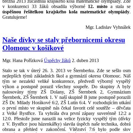
března 2013 zúčastnila krajského kola matematické olympiády. Zde
v konkurenci 33 žáků obsadila výborné
12. místo
a stala se
úspěšnou řešitelkou
krajského kola matematické olympiády
.
Gratulujeme!
Mgr. Ladislav Vyhnálek
Naše dívky se staly přebornicemi okresu
Olomouc v košíkové
Mgr. Hana Pořízková
Úspěchy žáků
2. duben 2013
Stalo se tak v úterý 26. 3. 2013 ve Šternberku. Zde se sešlo osm
nejlepších týmů základních škol a gymnázií okresu Olomouc. Náš
tým se nezalekl veliké konkurence, předvedl výborný vyspělý
výkon a postupně porazil všechny soupeře. Do skupiny A byly
nalosovány týmy ZŠ Dolany, ZŠ Šternberk 2, Gymnázium
Šternberk, ZŠ Šternberk 1. V naší skupině B jsme postupně porazili
ZŠ Dr. Milady Horákové 6:2, ZŠ Lutín 6:4. V rozhodujícím utkání
o první místo ve skupině nás čekal favorit celé soutěže – děvčata
z Velké Bystřice. Ta vyhrála dva první zápasy suverénně 12:2 a
12:0. Přestože jsme narazili na velice fyzicky vyspělý tým (dívky
z V. Bystřice jsou házenkářky) slavila úspěch naše technika, dobrá
obrana a přehled v zakončení. Vítězství 7:6 bylo podle slov