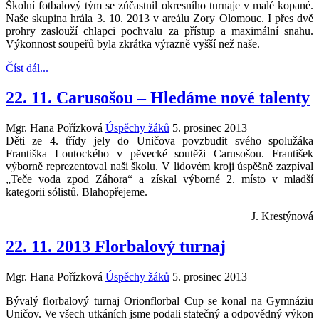
Školní fotbalový tým se zúčastnil okresního turnaje v malé kopané.
Naše skupina hrála 3. 10. 2013 v areálu Zory Olomouc. I přes dvě
prohry zaslouží chlapci pochvalu za přístup a maximální snahu.
Výkonnost soupeřů byla zkrátka výrazně vyšší než naše.
Číst dál...
22. 11. Carusošou – Hledáme nové talenty
Mgr. Hana Pořízková
Úspěchy žáků
5. prosinec 2013
Děti ze 4. třídy jely do Uničova povzbudit svého spolužáka
Františka Loutockého v pěvecké soutěži Carusošou. František
výborně reprezentoval naši školu. V lidovém kroji úspěšně zazpíval
„Teče voda zpod Záhora“ a získal výborné 2. místo v mladší
kategorii sólistů. Blahopřejeme.
J. Krestýnová
22. 11. 2013 Florbalový turnaj
Mgr. Hana Pořízková
Úspěchy žáků
5. prosinec 2013
Bývalý florbalový turnaj Orionflorbal Cup se konal na Gymnáziu
Uničov. Ve všech utkáních jsme podali statečný a odpovědný výkon