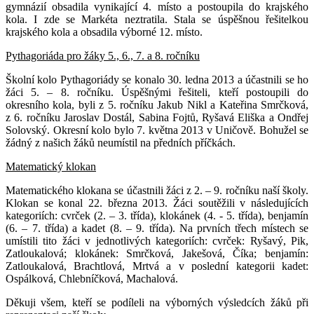
gymnázií obsadila vynikající 4. místo a postoupila do krajského
kola. I zde se Markéta neztratila. Stala se úspěšnou řešitelkou
krajského kola a obsadila výborné 12. místo.
Pythagoriáda pro žáky 5., 6., 7. a 8. ročníku
Školní kolo Pythagoriády se konalo 30. ledna 2013 a účastnili se ho
žáci 5. – 8. ročníku. Úspěšnými řešiteli, kteří postoupili do
okresního kola, byli z 5. ročníku Jakub Nikl a Kateřina Smrčková,
z 6. ročníku Jaroslav Dostál, Sabina Fojtů, Ryšavá Eliška a Ondřej
Solovský. Okresní kolo bylo 7. května 2013 v Uničově. Bohužel se
žádný z našich žáků neumístil na předních příčkách.
Matematický klokan
Matematického klokana se účastnili žáci z 2. – 9. ročníku naší školy.
Klokan se konal 22. března 2013. Žáci soutěžili v následujících
kategoriích: cvrček (2. – 3. třída), klokánek (4. - 5. třída), benjamín
(6. – 7. třída) a kadet (8. – 9. třída). Na prvních třech místech se
umístili tito žáci v jednotlivých kategoriích: cvrček: Ryšavý, Pik,
Zatloukalová; klokánek: Smrčková, Jakešová, Číka; benjamín:
Zatloukalová, Brachtlová, Mrtvá a v poslední kategorii kadet:
Ospálková, Chlebníčková, Machalová.
Děkuji všem, kteří se podíleli na výborných výsledcích žáků při