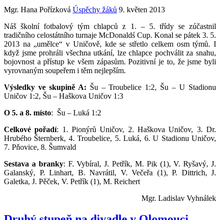
Mgr. Hana Pořízková
Úspěchy žáků
9. květen 2013
Náš školní fotbalový tým chlapců z 1. – 5. třídy se zúčastnil
tradičního celostátního turnaje McDonaldś Cup. Konal se pátek 3. 5.
2013 na „umělce“ v Uničově, kde se střetlo celkem osm týmů. I
když jsme prohráli všechna utkání, lze chlapce pochválit za snahu,
bojovnost a přístup ke všem zápasům. Pozitivní je to, že jsme byli
vyrovnaným soupeřem i těm nejlepším.
Výsledky ve skupině A:
Šu – Troubelice 1:2, Šu – U Stadionu
Uničov 1:2, Šu – Haškova Uničov 1:3
O 5. a 8. místo
: Šu – Luká 1:2
Celkové pořadí
: 1. Pionýrů Uničov, 2. Haškova Uničov, 3. Dr.
Hrubého Šternberk, 4. Troubelice, 5. Luká, 6. U Stadionu Uničov,
7. Pňovice, 8. Šumvald
Sestava a branky
: F. Vybíral, J. Petřík, M. Pik (1), V. Ryšavý, J.
Galanský, P. Linhart, B. Navrátil, V. Večeřa (1), P. Dittrich, J.
Galetka, J. Pěček, V. Petřík (1), M. Reichert
Mgr. Ladislav Vyhnálek
Druhý stupeň na divadle v Olomouci