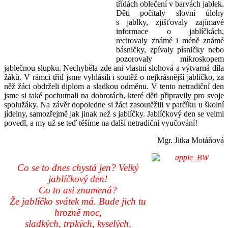
třídách oblečení v barvách jablek.
Děti počítaly slovní úlohy
s jablky, zjišťovaly zajímavé
informace o jablíčkách,
recitovaly známé i méně známé
básničky, zpívaly písničky nebo
pozorovaly mikroskopem
jablečnou slupku. Nechyběla zde ani vlastní slohová a výtvarná díla
žáků. V rámci tříd jsme vyhlásili i soutěž o nejkrásnější jablíčko, za
něž žáci obdrželi diplom a sladkou odměnu. V tento netradiční den
jsme si také pochutnali na dobrotách, které děti připravily pro svoje
spolužáky. Na závěr dopoledne si žáci zasoutěžili v parčíku u školní
jídelny, samozřejmě jak jinak než s jablíčky. Jablíčkový den se velmi
povedl, a my už se teď těšíme na další netradiční vyučování!
Mgr. Jitka Motáňová
Co se to dnes chystá jen? Velký
jablíčkový den!
Co to asi znamená?
Že jablíčko svátek má. Bude jich tu
hrozně moc,
sladkých, trpkých, kyselých,