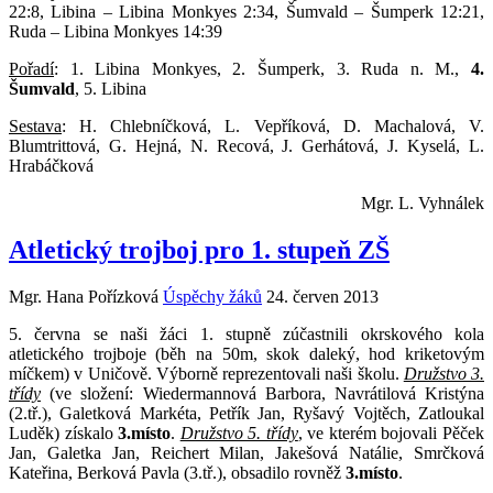
22:8, Libina – Libina Monkyes 2:34, Šumvald – Šumperk 12:21,
Ruda – Libina Monkyes 14:39
Pořadí
: 1. Libina Monkyes, 2. Šumperk, 3. Ruda n. M.,
4.
Šumvald
, 5. Libina
Sestava
: H. Chlebníčková, L. Vepříková, D. Machalová, V.
Blumtrittová, G. Hejná, N. Recová, J. Gerhátová, J. Kyselá, L.
Hrabáčková
Mgr. L. Vyhnálek
Atletický trojboj pro 1. stupeň ZŠ
Mgr. Hana Pořízková
Úspěchy žáků
24. červen 2013
5. června se naši žáci 1. stupně zúčastnili okrskového kola
atletického trojboje (běh na 50m, skok daleký, hod kriketovým
míčkem) v Uničově. Výborně reprezentovali naši školu.
Družstvo 3.
třídy
(ve složení: Wiedermannová Barbora, Navrátilová Kristýna
(2.tř.), Galetková Markéta, Petřík Jan, Ryšavý Vojtěch, Zatloukal
Luděk) získalo
3.místo
.
Družstvo 5. třídy
, ve kterém bojovali Pěček
Jan, Galetka Jan, Reichert Milan, Jakešová Natálie, Smrčková
Kateřina, Berková Pavla (3.tř.), obsadilo rovněž
3.místo
.