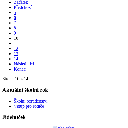
Začátek
Předchozí
5
6
7
8
9
10
11
12
13
14
Následující
Konec
Strana 10 z 14
Aktuální školní rok
Školní poradenství
Vstup pro rodiče
Jídelníček