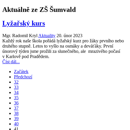
Aktuálně ze ZŠ Šumvald
Lyžařský kurs
Mgr. Radomil Kryl
Aktuality
20. únor 2023
Každý rok naše škola pořádá lyžařský kurz pro žáky prvního nebo
druhého stupně. Letos to vyšlo na osmáky a deváťáky. První
únorový týden jsme prožili za slunečného, ale mrazivého počasí
v Karlově pod Pradědem.
Číst dál...
Začátek
Předchozí
32
33
34
35
36
37
38
39
40
41