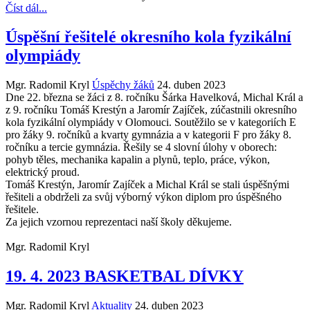
Číst dál...
Úspěšní řešitelé okresního kola fyzikální
olympiády
Mgr. Radomil Kryl
Úspěchy žáků
24. duben 2023
Dne 22. března se žáci z 8. ročníku Šárka Havelková, Michal Král a
z 9. ročníku Tomáš Krestýn a Jaromír Zajíček, zúčastnili okresního
kola fyzikální olympiády v Olomouci. Soutěžilo se v kategoriích E
pro žáky 9. ročníků a kvarty gymnázia a v kategorii F pro žáky 8.
ročníku a tercie gymnázia. Řešily se 4 slovní úlohy v oborech:
pohyb těles, mechanika kapalin a plynů, teplo, práce, výkon,
elektrický proud.
Tomáš Krestýn, Jaromír Zajíček a Michal Král se stali úspěšnými
řešiteli a obdrželi za svůj výborný výkon diplom pro úspěšného
řešitele.
Za jejich vzornou reprezentaci naší školy děkujeme.
Mgr. Radomil Kryl
19. 4. 2023 BASKETBAL DÍVKY
Mgr. Radomil Kryl
Aktuality
24. duben 2023