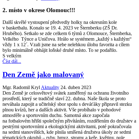
2. místo v okrese Olomouc!!!
Další skvělé vystoupení předvedly holky na okresním kole
v basketbalu. Konalo se 19. 4. 2023 ve Šternberku (ZŠ Dr.
Hrubého). Setkalo se zde celkem 6 týmů z Olomouce, Šternberka,
Velkého Týnce a Uničova. Hrálo se systémem „každý s každým“
vždy 1 x 12´. Vzali jsme na sebe nelehkou úlohu favorita a cílem
bylo minimálně obhájit loňské druhé místo. To se podařilo.
S velkým
Číst dál...
Den Země jako malovaný
Mgr. Radomil Kryl
Aktuality
24. duben 2023
Den Země je celosvětový svátek zaměřený na ochranu životního
prostředí, který se tradičně slaví 22. dubna. Naše škola se proto
neváhala zapojit a učitelský sbor spolu s deváťáky připravil stezku
plnou kvízů, her a dalších aktivit. Vše probíhalo v pohodové
atmosféře a sportovním duchu. Samotná akce započala
na fotbalovém hřišti společným přivítáním, rozdělením do družstev a
pestrými sportovními a ekologickými aktivitami, poté pokračovala
na sedmi stanovištích, kde plnila smíšená družstva úkoly ze sedmi
tématických okruhů – ryby, hmyz, stromy a keře, květiny, pole