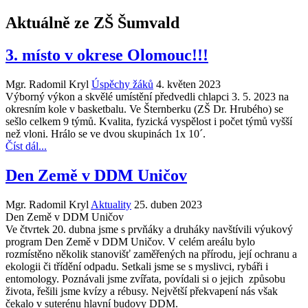
Aktuálně ze ZŠ Šumvald
3. místo v okrese Olomouc!!!
Mgr. Radomil Kryl
Úspěchy žáků
4. květen 2023
Výborný výkon a skvělé umístění předvedli chlapci 3. 5. 2023 na
okresním kole v basketbalu. Ve Šternberku (ZŠ Dr. Hrubého) se
sešlo celkem 9 týmů. Kvalita, fyzická vyspělost i počet týmů vyšší
než vloni. Hrálo se ve dvou skupinách 1x 10´.
Číst dál...
Den Země v DDM Uničov
Mgr. Radomil Kryl
Aktuality
25. duben 2023
Den Země v DDM Uničov
Ve čtvrtek 20. dubna jsme s prvňáky a druháky navštívili výukový
program Den Země v DDM Uničov. V celém areálu bylo
rozmístěno několik stanovišť zaměřených na přírodu, její ochranu a
ekologii či třídění odpadu. Setkali jsme se s myslivci, rybáři i
entomology. Poznávali jsme zvířata, povídali si o jejich způsobu
života, řešili jsme kvízy a rébusy. Největší překvapení nás však
čekalo v suterénu hlavní budovy DDM.