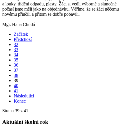
a louky, třídění odpadu, plasty. Žáci si vedli výborně a slunečné
počasí jsme měli jako na objednávku. Věříme, že se žáci něčemu
novému přiučili a přitom se dobře pobavili.
Mgr. Hana Chudá
Začátek
Předchozí
32
33
34
35
36
37
38
39
40
41
Následující
Konec
Strana 39 z 41
Aktuální školní rok