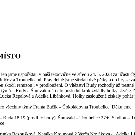
MÍSTO
Ten jsme uspořádali v naší tělocvičně ve středu 24. 5. 2023 za účasti
ičov a Troubelicemi. Pravidelně jsme střídali dvě pětky a do hry se z
 skočil remízou i v prodloužení. O vítězství Rudy rozhodly až trestné
 týmů – Rudy a Šumvaldu. Tento poslední krok zvládly holky skvěle.
cka Répalová a Adélka Libánková. Holky zaslouženě získaly pohár pro 
ro všechny týmy Franta Bačík – Čokoládovna Troubelice. Děkujeme.
– Ruda 18:19 (prodl. + hody), Šumvald – Troubelice 27:6, Stadion – 
ice
arunka Bezoušková, Natálka Kroupová 2,Verča Nováková 4, Adélka Li