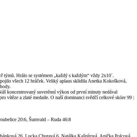
 čtyř týmů. Hrálo se systémem „každý s každým“ vždy 2x10´.
apojilo všech 12 hráček. Veliký aplaus sklidila Anetka Kokošková,
 hody.
 Náš koncentrovaný suverénní výkon od první minuty nedával
vítěze a zlaté medaile. O naší dominanci svědčí celkové skóre 99 :
Troubelice 20:6, Šumvald – Ruda 46:8
bánková 26, Lucka Churavá 6, Natálka Kašpírová, Anička Polcová