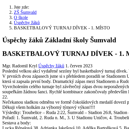
Jste zde:
ZŠ Šumvald
O škole
Úspěchy žáků
BASKETBALOVÝ TURNAJ DÍVEK - 1. MÍSTO
Úspěchy žáků Základní školy Šumvald
BASKETBALOVÝ TURNAJ DÍVEK - 1. 
Mgr. Radomil Kryl
Úspěchy žáků
1. červen 2023
Poslední velkou akcí vydařené sezóny byl basketbalový turnaj dívek. 
V prvních dvou zápasech jsme si s přehledem poradili se Stadionem Un
která si zapsala první body. Dramatický zápas mezi Stadionem a Rudou
Vyvrcholením celého turnaje byl závěrečný zápas dvou neporažených
soupeřkám žádnou šanci. Rychlé kombinace zakončovaly především Lu
22.
Nečekanou sladkou odměnu ve formě čokoládových medailí dovezl p
Děkuji všem holkám za výborný týmový výkon!!!!
Výsledky: Troubelice – Ruda 2:22, Šumvald – Stadion 26:8, Stadion 
Pořadí: 1. Šumvald, 2. Ruda n. M., 3. U Stadionu Uničov, 4. Troubel
Sestava a body:
Lucka Répalová 38, Adrianka Jakešová 10, Adélka Bartoňková 5, B