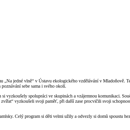
gramu „Na jedné vlně“ v Ústavu ekologického vzdělávání v Mladoňově. 
 poznávání sebe sama i svého okolí.
rých si vyzkoušely spolupráci ve skupinách a vzájemnou komunikaci. So
zvířat“ vyzkoušeli svoji paměť, při další zase procvičili svoji schopnost
mlsky. Celý program si děti velmi užily a odvezly si domů spoustu he