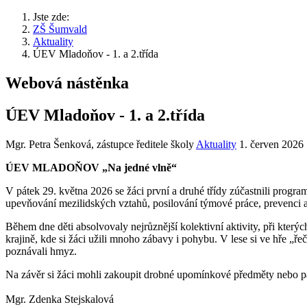
Jste zde:
ZŠ Šumvald
Aktuality
ÚEV Mladoňov - 1. a 2.třída
Webová nástěnka
ÚEV Mladoňov - 1. a 2.třída
Mgr. Petra Šenková, zástupce ředitele školy
Aktuality
1. červen 2026
ÚEV MLADOŇOV „Na jedné vlně“
V pátek 29. května 2026 se žáci první a druhé třídy zúčastnili pro
upevňování mezilidských vztahů, posilování týmové práce, prevenci a
Během dne děti absolvovaly nejrůznější kolektivní aktivity, při kte
krajině, kde si žáci užili mnoho zábavy i pohybu. V lese si ve hře „řeč 
poznávali hmyz.
Na závěr si žáci mohli zakoupit drobné upomínkové předměty nebo pa
Mgr. Zdenka Stejskalová