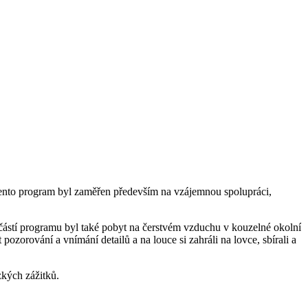
Tento program byl zaměřen především na vzájemnou spolupráci,
učástí programu byl také pobyt na čerstvém vzduchu v kouzelné okolní
 pozorování a vnímání detailů a na louce si zahráli na lovce, sbírali a
zkých zážitků.