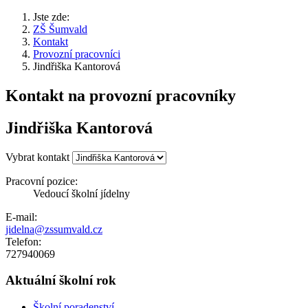
Jste zde:
ZŠ Šumvald
Kontakt
Provozní pracovníci
Jindřiška Kantorová
Kontakt na provozní pracovníky
Jindřiška Kantorová
Vybrat kontakt
Pracovní pozice:
Vedoucí školní jídelny
E-mail:
jidelna@zssumvald.cz
Telefon:
727940069
Aktuální školní rok
Školní poradenství