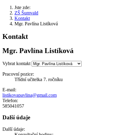
Jste zde:
ZŠ Šumvald
Kontakt
Mgr. Pavlína Listíková
Kontakt
Mgr. Pavlína Listíková
Vybrat kontakt
Pracovní pozice:
Třídní učitelka 7. ročníku
E-mail:
listikovapavlina@gmail.com
Telefon:
585041057
Další údaje
Další údaje:
Konzultační hodiny: