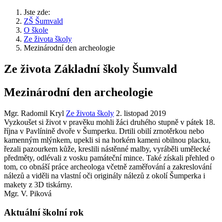
Jste zde:
ZŠ Šumvald
O škole
Ze života školy
Mezinárodní den archeologie
Ze života Základní školy Šumvald
Mezinárodní den archeologie
Mgr. Radomil Kryl
Ze života školy
2. listopad 2019
Vyzkoušet si život v pravěku mohli žáci druhého stupně v pátek 18.
října v Pavlínině dvoře v Šumperku. Drtili obilí zrnotěrkou nebo
kamenným mlýnkem, upekli si na horkém kameni obilnou placku,
řezali pazourkem kůže, kreslili nástěnné malby, vyráběli umělecké
předměty, odlévali z vosku památeční mince. Také získali přehled o
tom, co obnáší práce archeologa včetně zaměřování a zakreslování
nálezů a viděli na vlastní oči originály nálezů z okolí Šumperka i
makety z 3D tiskárny.
Mgr. V. Piková
Aktuální školní rok