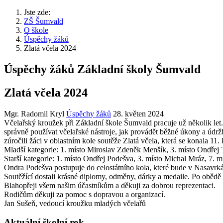
Jste zde:
ZŠ Šumvald
O škole
Úspěchy žáků
Zlatá včela 2024
Úspěchy žáků Základní školy Šumvald
Zlatá včela 2024
Mgr. Radomil Kryl
Úspěchy žáků
28. květen 2024
Včelařský kroužek při Základní škole Šumvald pracuje už několik let. 
správně používat včelařské nástroje, jak provádět běžné úkony a údržb
zúročili žáci v oblastním kole soutěže Zlatá včela, která se konala 1
Mladší kategorie: 1. místo Miroslav Zdeněk Menšík, 3. místo Ondřej
Starší kategorie: 1. místo Ondřej Podešva, 3. místo Michal Mráz, 7. 
Ondra Podešva postupuje do celostátního kola, které bude v Nasavrk
Soutěžící dostali krásné diplomy, odměny, dárky a medaile. Po obědě si 
Blahopřeji všem našim účastníkům a děkuji za dobrou reprezentaci.
Rodičům děkuji za pomoc s dopravou a organizací.
Jan Sušeň, vedoucí kroužku mladých včelařů
Aktuální školní rok