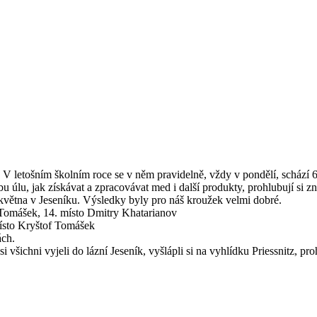
V letošním školním roce se v něm pravidelně, vždy v pondělí, schází 6 d
u úlu, jak získávat a zpracovávat med i další produkty, prohlubují si z
1. května v Jeseníku. Výsledky byly pro náš kroužek velmi dobré.
 Tomášek, 14. místo Dmitry Khatarianov
místo Kryštof Tomášek
ách.
všichni vyjeli do lázní Jeseník, vyšlápli si na vyhlídku Priessnitz, pro