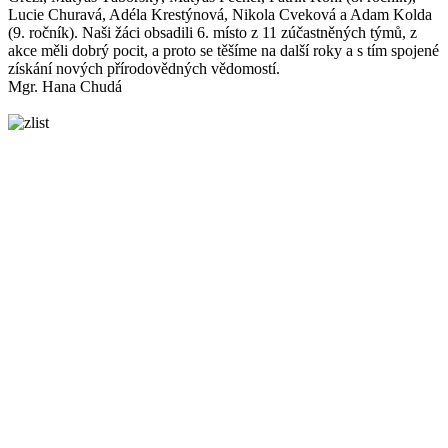
Lucie Churavá, Adéla Krestýnová, Nikola Cveková a Adam Kolda
(9. ročník). Naši žáci obsadili 6. místo z 11 zúčastněných týmů, z
akce měli dobrý pocit, a proto se těšíme na další roky a s tím spojené
získání nových přírodovědných vědomostí.
Mgr. Hana Chudá