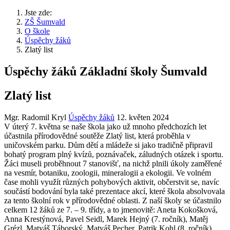
Jste zde:
ZŠ Šumvald
O škole
Úspěchy žáků
Zlatý list
Úspěchy žáků Základní školy Šumvald
Zlatý list
Mgr. Radomil Kryl
Úspěchy žáků
12. květen 2024
V úterý 7. května se naše škola jako už mnoho předchozích let
účastnila přírodovědné soutěže Zlatý list, která proběhla v
uničovském parku. Dům dětí a mládeže si jako tradičně připravil
bohatý program plný kvízů, poznávaček, záludných otázek i sportu.
Žáci museli proběhnout 7 stanovišť, na nichž plnili úkoly zaměřené
na vesmír, botaniku, zoologii, mineralogii a ekologii. Ve volném
čase mohli využít různých pohybových aktivit, občerstvit se, navíc
součástí bodování byla také prezentace akcí, které škola absolvovala
za tento školní rok v přírodovědné oblasti. Z naší školy se účastnilo
celkem 12 žáků ze 7. – 9. třídy, a to jmenovitě: Aneta Kokošková,
Anna Krestýnová, Pavel Seidl, Marek Hejný (7. ročník), Matěj
Grézl, Matyáš Táborský, Matyáš Pecher, Patrik Kohl (8. ročník),