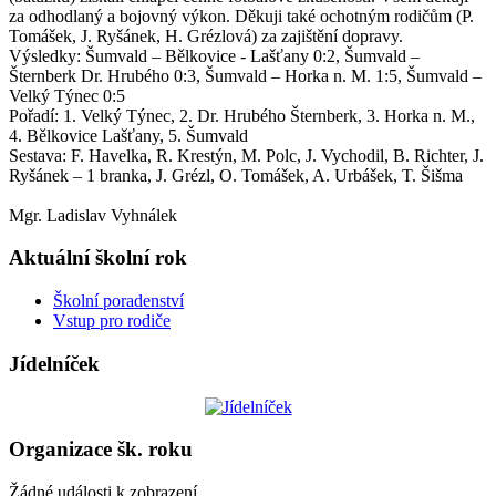
za odhodlaný a bojovný výkon. Děkuji také ochotným rodičům (P.
Tomášek, J. Ryšánek, H. Grézlová) za zajištění dopravy.
Výsledky: Šumvald – Bělkovice - Lašťany 0:2, Šumvald –
Šternberk Dr. Hrubého 0:3, Šumvald – Horka n. M. 1:5, Šumvald –
Velký Týnec 0:5
Pořadí: 1. Velký Týnec, 2. Dr. Hrubého Šternberk, 3. Horka n. M.,
4. Bělkovice Lašťany, 5. Šumvald
Sestava: F. Havelka, R. Krestýn, M. Polc, J. Vychodil, B. Richter, J.
Ryšánek – 1 branka, J. Grézl, O. Tomášek, A. Urbášek, T. Šišma
Mgr. Ladislav Vyhnálek
Aktuální školní rok
Školní poradenství
Vstup pro rodiče
Jídelníček
Organizace šk. roku
Žádné události k zobrazení