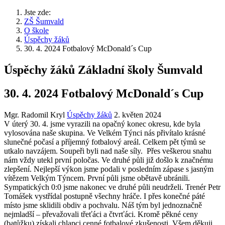
Jste zde:
ZŠ Šumvald
O škole
Úspěchy žáků
30. 4. 2024 Fotbalový McDonald´s Cup
Úspěchy žáků Základní školy Šumvald
30. 4. 2024 Fotbalový McDonald´s Cup
Mgr. Radomil Kryl
Úspěchy žáků
2. květen 2024
V úterý 30. 4. jsme vyrazili na opačný konec okresu, kde byla
vylosována naše skupina. Ve Velkém Týnci nás přivítalo krásné
slunečné počasí a příjemný fotbalový areál. Celkem pět týmů se
utkalo navzájem. Soupeři byli nad naše síly. Přes veškerou snahu
nám vždy utekl první poločas. Ve druhé půli již došlo k značnému
zlepšení. Nejlepší výkon jsme podali v posledním zápase s jasným
vítězem Velkým Týncem. První půli jsme obětavě ubránili.
Sympatických 0:0 jsme nakonec ve druhé půli neudrželi. Trenér Petr
Tomášek vystřídal postupně všechny hráče. I přes konečné páté
místo jsme sklidili obdiv a pochvalu. Náš tým byl jednoznačně
nejmladší – převažovali třeťáci a čtvrťáci. Kromě pěkné ceny
(batůžku) získali chlapci cenné fotbalové zkušenosti. Všem děkuji