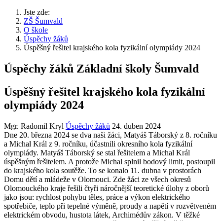
Jste zde:
ZŠ Šumvald
O škole
Úspěchy žáků
Úspěšný řešitel krajského kola fyzikální olympiády 2024
Úspěchy žáků Základní školy Šumvald
Úspěšný řešitel krajského kola fyzikální
olympiády 2024
Mgr. Radomil Kryl
Úspěchy žáků
24. duben 2024
Dne 20. března 2024 se dva naši žáci, Matyáš Táborský z 8. ročníku
a Michal Král z 9. ročníku, účastnili okresního kola fyzikální
olympiády. Matyáš Táborský se stal řešitelem a Michal Král
úspěšným řešitelem. A protože Michal splnil bodový limit, postoupil
do krajského kola soutěže. To se konalo 11. dubna v prostorách
Domu dětí a mládeže v Olomouci. Zde žáci ze všech okresů
Olomouckého kraje řešili čtyři náročnější teoretické úlohy z oborů
jako jsou: rychlost pohybu těles, práce a výkon elektrického
spotřebiče, teplo při tepelné výměně, proudy a napětí v rozvětveném
elektrickém obvodu, hustota látek, Archimédův zákon. V těžké