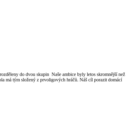
y rozděleny do dvou skupin Naše ambice byly letos skromnější než
la má tým složený z prvoligových hráčů. Náš cíl porazit domácí