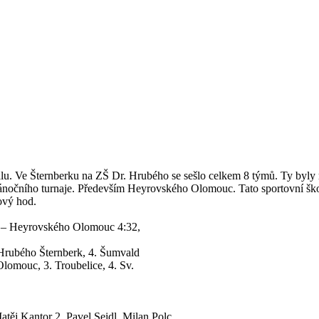
balu. Ve Šternberku na ZŠ Dr. Hrubého se sešlo celkem 8 týmů. Ty byl
ánočního turnaje. Především Heyrovského Olomouc. Tato sportovní ško
ový hod.
d – Heyrovského Olomouc 4:32,
Hrubého Šternberk, 4. Šumvald
lomouc, 3. Troubelice, 4. Sv.
atěj Kantor 2, Pavel Seidl, Milan Polc