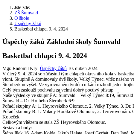
Jste zde:
ZŠ Šumvald
O škole
Úspěchy žáků
Basketbal chlapci 9. 4. 2024
Úspěchy žáků Základní školy Šumvald
Basketbal chlapci 9. 4. 2024
Mgr. Radomil Kryl
Úspěchy žáků
10. duben 2024
V úterý 9. 4. 2024 se zúčastnil tým chlapců okresního kola v basket
vloni. Skupině A dominovaly dvě školy. Velký Týnec, vítěz našeho v
Šternberk nevyšel. Ve vyrovnaném tvrdém utkání rozhodl jeden trojk
Celý tým zaslouží pochvalu za velmi dobrý poctivý přístup.
Naše výsledky ve skupině A: Šumvald – Velký Týnec 8:19, Šumval
Šumvald – Dr. Hrubého Šternberk 6:9
Pořadí skupiny A: 1. Heyrovského Olomouc, 2. Velký Týnec, 3. Dr. 
Pořadí skupiny B: 1. Milady Horákové Olomouc, 2. Terrerovo nám. O
Kopeček
Celkovým vítězem se stala ZŠ Heyrovského Olomouc.
Sestava a body:
Štěpa Jílek 16, Adam Kolda, Jakub Halata, Josef Gerhát, Dan Jáně, M