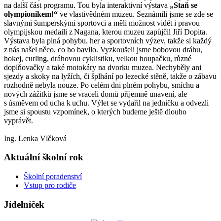
na další část programu. Tou byla interaktivní výstava
„Staň se
olympionikem!“
ve vlastivědném muzeu. Seznámili jsme se zde se
slavnými šumperskými sportovci a měli možnost vidět i pravou
olympijskou medaili z Nagana, kterou muzeu zapůjčil Jiří Dopita.
Výstava byla plná pohybu, her a sportovních výzev, takže si každý
z nás našel něco, co ho bavilo. Vyzkoušeli jsme bobovou dráhu,
hokej, curling, dráhovou cyklistiku, velkou houpačku, různé
doplňovačky a také motokáry na dvorku muzea. Nechyběly ani
sjezdy a skoky na lyžích, či šplhání po lezecké stěně, takže o zábavu
rozhodně nebyla nouze. Po celém dni plném pohybu, smíchu a
nových zážitků jsme se vraceli domů příjemně unavení, ale
s úsměvem od ucha k uchu. Výlet se vydařil na jedničku a odvezli
jsme si spoustu vzpomínek, o kterých budeme ještě dlouho
vyprávět.
Ing. Lenka Vlčková
Aktuální školní rok
Školní poradenství
Vstup pro rodiče
Jídelníček