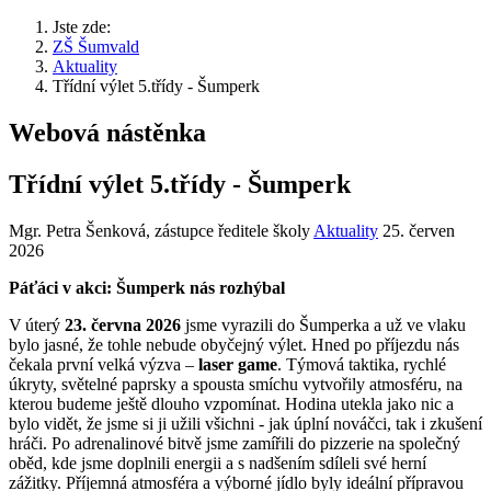
Jste zde:
ZŠ Šumvald
Aktuality
Třídní výlet 5.třídy - Šumperk
Webová nástěnka
Třídní výlet 5.třídy - Šumperk
Mgr. Petra Šenková, zástupce ředitele školy
Aktuality
25. červen
2026
Páťáci v akci: Šumperk nás rozhýbal
V úterý
23. června 2026
jsme vyrazili do Šumperka a už ve vlaku
bylo jasné, že tohle nebude obyčejný výlet. Hned po příjezdu nás
čekala první velká výzva –
laser game
. Týmová taktika, rychlé
úkryty, světelné paprsky a spousta smíchu vytvořily atmosféru, na
kterou budeme ještě dlouho vzpomínat. Hodina utekla jako nic a
bylo vidět, že jsme si ji užili všichni - jak úplní nováčci, tak i zkušení
hráči. Po adrenalinové bitvě jsme zamířili do pizzerie na společný
oběd, kde jsme doplnili energii a s nadšením sdíleli své herní
zážitky. Příjemná atmosféra a výborné jídlo byly ideální přípravou