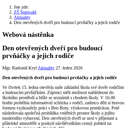
Jste zde:
ZŠ Šumvald
Aktuality
Den otevřených dveří pro budoucí prvňáčky a jejich rodiče
Webová nástěnka
Den otevřených dveří pro budoucí
prvňáčky a jejich rodiče
Mgr. Radomil Kryl
Aktuality
27. leden 2026
Den otevřených dveří pro budoucí prvňáčky a jejich rodiče
Ve čtvrtek 15. ledna otevřela naše základní škola své dveře rodičům
a budoucím prvňáčkům. Zájemci měli možnost nahlédnout do
školního prostředí a blíže se seznámit s chodem školy. V 16.00
hodin proběhla informativní schůzka s rodiči, zatímco děti si hravou
formou vyzkoušely práci s Bee-Boty, výukovou pomůckou. Poté
následovala společná prohlídka vnitřních prostor školy a jejího
moderního vybavení. Den otevřených dveří se nesl v příjemné a
přátelské atmosféře a poskytl návštěvníkům cenný pohled na