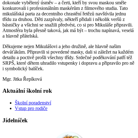
dokonale vybělený úsměv – a čerti, kteří by svou maskou směle
konkurovali i profesionálním maskérům z filmového studia. Tato
mikulášská parta za decentního chrastění řetězů navštívila jednu
třídu za druhou. Děti zazpívaly, někteří přidali i několik veršů z
básničky a všichni se snažili předvést, co si pro Mikuláše připravili.
Atmosféra byla přesně taková, jak má být – trochu napínavá, veselá
a hlavně přátelská.
Děkujeme nejen Mikulášovi a jeho družině, ale hlavně našim
deváťákům. Připravili si povedené masky, dali si záležet na každém
detailu a poctivě prošli všechny třídy. Srdečné poděkování patří též
SRPŠ, které dětem uhradilo vstupenky i dopravu a připravilo pro ně
i symbolický balíček.
Mgr. Jitka Řepíková
Aktuální školní rok
Školní poradenství
Vstup pro rodiče
Jídelníček