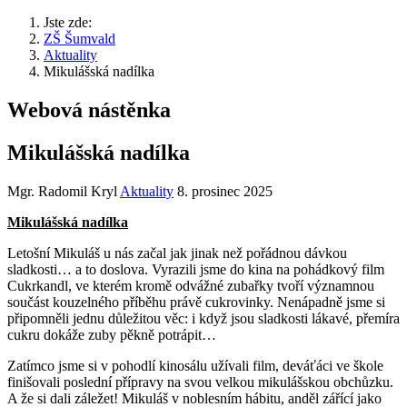
Jste zde:
ZŠ Šumvald
Aktuality
Mikulášská nadílka
Webová nástěnka
Mikulášská nadílka
Mgr. Radomil Kryl
Aktuality
8. prosinec 2025
Mikulášská nadílka
Letošní Mikuláš u nás začal jak jinak než pořádnou dávkou
sladkosti… a to doslova. Vyrazili jsme do kina na pohádkový film
Cukrkandl, ve kterém kromě odvážné zubařky tvoří významnou
součást kouzelného příběhu právě cukrovinky. Nenápadně jsme si
připomněli jednu důležitou věc: i když jsou sladkosti lákavé, přemíra
cukru dokáže zuby pěkně potrápit…
Zatímco jsme si v pohodlí kinosálu užívali film, deváťáci ve škole
finišovali poslední přípravy na svou velkou mikulášskou obchůzku.
A že si dali záležet! Mikuláš v noblesním hábitu, anděl zářící jako