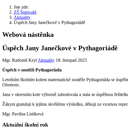
Jste zde:
ZŠ Šumvald
Aktuality
Úspěch Jany Janečkové v Pythagoriádě
Webová nástěnka
Úspěch Jany Janečkové v Pythagoriádě
Mgr. Radomil Kryl
Aktuality
18. listopad 2025
Úspěch v soutěži Pythagoriáda
Letošním školním kolem matematické soutěže Pythagoriáda se úspěšně
Olomouc.
Jana v okresním kole výborně zabodovala a stala se úspěšnou řešitelk
Žákyni gratuluji k jejímu skvělému výsledku, děkuji za vzornou reprez
Mgr. Pavlína Listíková
Aktuální školní rok