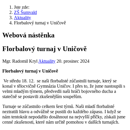
Jste zde:
ZŠ Šumvald
Aktuality
Florbalový turnaj v Uničově
Webová nástěnka
Florbalový turnaj v Uničově
Mgr. Radomil Kryl
Aktuality
20. prosinec 2024
Florbalový turnaj v Uničově
Ve středu 18. 12. se naši florbalisté zúčastnili turnaje, který se
konal v tělocvičně Gymnázia Uničov. I přes to, že jsme nastoupili s
velmi mladým týmem, předvedli naši hráči bojovného ducha a
statečně se postavili zkušenějším soupeřům.
Turnaje se zúčastnilo celkem šest týmů. Naši mladí florbalisté
neztratili hlavu a odvážně se pustili do každého zápasu. I když se
nám tentokrát nepodařilo dosáhnout na nejvyšší příčky, získali jsme
cenné zkušenosti, které nám určitě pomohou v dalších turnajích.