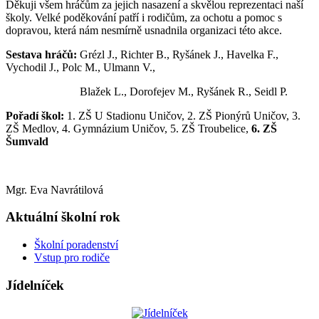
Děkuji všem hráčům za jejich nasazení a skvělou reprezentaci naší
školy. Velké poděkování patří i rodičům, za ochotu a pomoc s
dopravou, která nám nesmírně usnadnila organizaci této akce.
Sestava hráčů:
Grézl J., Richter B., Ryšánek J., Havelka F.,
Vychodil J., Polc M., Ulmann V.,
Blažek L., Dorofejev M., Ryšánek R., Seidl P.
Pořadí škol:
1. ZŠ U Stadionu Uničov, 2. ZŠ Pionýrů Uničov, 3.
ZŠ Medlov, 4. Gymnázium Uničov, 5. ZŠ Troubelice,
6. ZŠ
Šumvald
Mgr. Eva Navrátilová
Aktuální školní rok
Školní poradenství
Vstup pro rodiče
Jídelníček