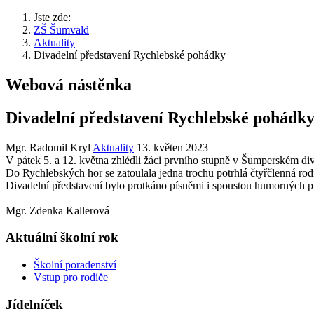
Jste zde:
ZŠ Šumvald
Aktuality
Divadelní představení Rychlebské pohádky
Webová nástěnka
Divadelní představení Rychlebské pohádk
Mgr. Radomil Kryl
Aktuality
13. květen 2023
V pátek 5. a 12. května zhlédli žáci prvního stupně v Šumperském di
Do Rychlebských hor se zatoulala jedna trochu potrhlá čtyřčlenná rodi
Divadelní představení bylo protkáno písněmi i spoustou humorných pr
Mgr. Zdenka Kallerová
Aktuální školní rok
Školní poradenství
Vstup pro rodiče
Jídelníček