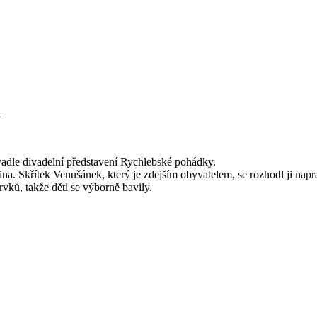
y
vadle divadelní představení Rychlebské pohádky.
na. Skřítek Venušánek, který je zdejším obyvatelem, se rozhodl ji napra
vků, takže děti se výborně bavily.