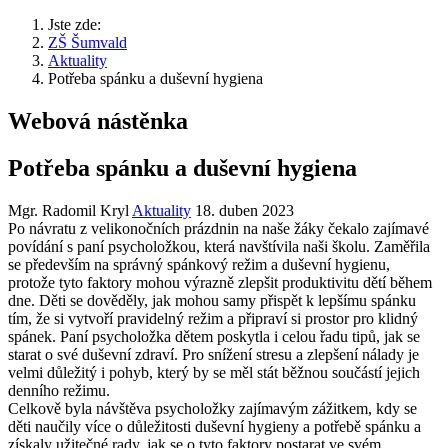
Jste zde:
ZŠ Šumvald
Aktuality
Potřeba spánku a duševní hygiena
Webová nástěnka
Potřeba spánku a duševní hygiena
Mgr. Radomil Kryl
Aktuality
18. duben 2023
Po návratu z velikonočních prázdnin na naše žáky čekalo zajímavé
povídání s paní psycholožkou, která navštívila naši školu. Zaměřila
se především na správný spánkový režim a duševní hygienu,
protože tyto faktory mohou výrazně zlepšit produktivitu dětí během
dne. Děti se dověděly, jak mohou samy přispět k lepšímu spánku
tím, že si vytvoří pravidelný režim a připraví si prostor pro klidný
spánek. Paní psycholožka dětem poskytla i celou řadu tipů, jak se
starat o své duševní zdraví. Pro snížení stresu a zlepšení nálady je
velmi důležitý i pohyb, který by se měl stát běžnou součástí jejich
denního režimu.
Celkově byla návštěva psycholožky zajímavým zážitkem, kdy se
děti naučily více o důležitosti duševní hygieny a potřebě spánku a
získaly užitečné rady, jak se o tyto faktory postarat ve svém