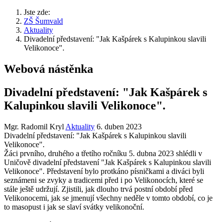
Jste zde:
ZŠ Šumvald
Aktuality
Divadelní představení: "Jak Kašpárek s Kalupinkou slavili
Velikonoce".
Webová nástěnka
Divadelní představení: "Jak Kašpárek s
Kalupinkou slavili Velikonoce".
Mgr. Radomil Kryl
Aktuality
6. duben 2023
Divadelní představení: "Jak Kašpárek s Kalupinkou slavili
Velikonoce".
Žáci prvního, druhého a třetího ročníku 5. dubna 2023 shlédli v
Uničově divadelní představení "Jak Kašpárek s Kalupinkou slavili
Velikonoce". Představení bylo protkáno písničkami a diváci byli
seznámeni se zvyky a tradicemi před i po Velikonocích, které se
stále ještě udržují. Zjistili, jak dlouho trvá postní období před
Velikonocemi, jak se jmenují všechny neděle v tomto období, co je
to masopust i jak se slaví svátky velikonoční.