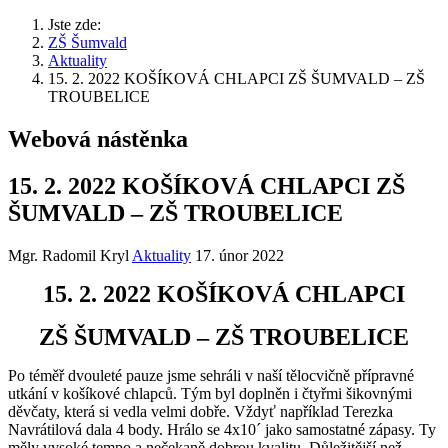
Jste zde:
ZŠ Šumvald
Aktuality
15. 2. 2022 KOŠÍKOVÁ CHLAPCI ZŠ ŠUMVALD – ZŠ
TROUBELICE
Webová nástěnka
15. 2. 2022 KOŠÍKOVÁ CHLAPCI ZŠ
ŠUMVALD – ZŠ TROUBELICE
Mgr. Radomil Kryl
Aktuality
17. únor 2022
15. 2. 2022 KOŠÍKOVÁ CHLAPCI
ZŠ ŠUMVALD – ZŠ TROUBELICE
Po téměř dvouleté pauze jsme sehráli v naší tělocvičně přípravné
utkání v košíkové chlapců. Tým byl doplněn i čtyřmi šikovnými
děvčaty, která si vedla velmi dobře. Vždyť například Terezka
Navrátilová dala 4 body. Hrálo se 4x10´ jako samostatné zápasy. Ty
měly vysoké tempo a nečekaně dobrou kvalitu. Důležitější než