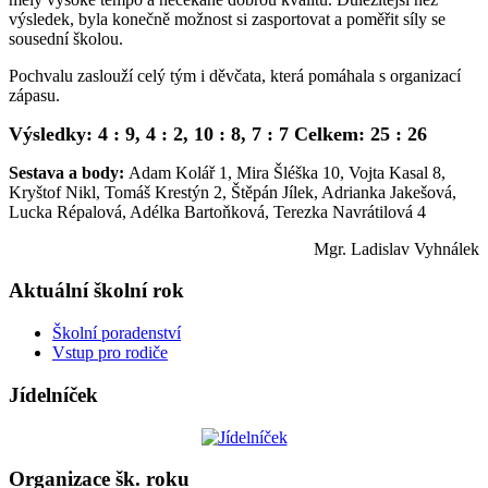
výsledek, byla konečně možnost si zasportovat a poměřit síly se
sousední školou.
Pochvalu zaslouží celý tým i děvčata, která pomáhala s organizací
zápasu.
Výsledky: 4 : 9, 4 : 2, 10 : 8, 7 : 7 Celkem: 25 : 26
Sestava a body:
Adam Kolář 1, Mira Šléška 10, Vojta Kasal 8,
Kryštof Nikl, Tomáš Krestýn 2, Štěpán Jílek, Adrianka Jakešová,
Lucka Répalová, Adélka Bartoňková, Terezka Navrátilová 4
Mgr. Ladislav Vyhnálek
Aktuální školní rok
Školní poradenství
Vstup pro rodiče
Jídelníček
Organizace šk. roku