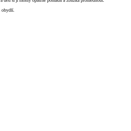
 a děti si ji mohly opatrně pohladit a zblízka prohlédnout.
 obydlí.