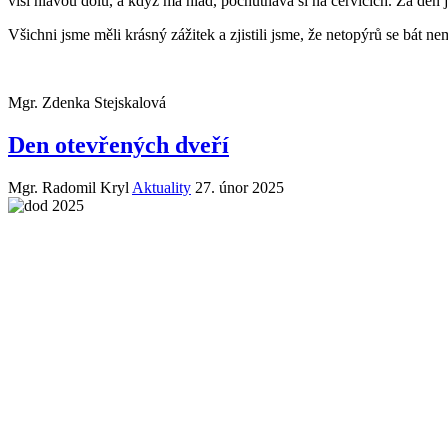
visí hlavou dolů, a když má hlad, pochutnává si na červících. Za den je
Všichni jsme měli krásný zážitek a zjistili jsme, že netopýrů se bát n
Mgr. Zdenka Stejskalová
Den otevřených dveří
Mgr. Radomil Kryl
Aktuality
27. únor 2025