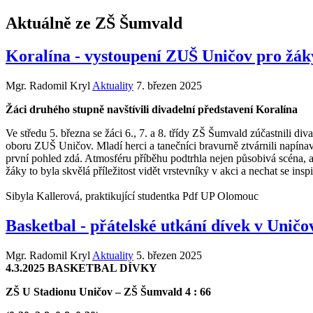
Aktuálně ze ZŠ Šumvald
Koralína - vystoupení ZUŠ Uničov pro žáky
Mgr. Radomil Kryl
Aktuality
7. březen 2025
Žáci druhého stupně navštívili divadelní představení Koralína
Ve středu 5. března se žáci 6., 7. a 8. třídy ZŠ Šumvald zúčastnili di
oboru ZUŠ Uničov. Mladí herci a tanečníci bravurně ztvárnili napínav
první pohled zdá. Atmosféru příběhu podtrhla nejen působivá scéna, a
žáky to byla skvělá příležitost vidět vrstevníky v akci a nechat se inspi
Sibyla Kallerová, praktikující studentka Pdf UP Olomouc
Basketbal - přátelské utkání dívek v Uničo
Mgr. Radomil Kryl
Aktuality
5. březen 2025
4.3.2025 BASKETBAL DÍVKY
ZŠ U Stadionu Uničov – ZŠ Šumvald 4 : 66