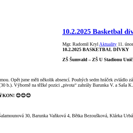
10.2.2025 Basketbal dí
Mgr. Radomil Kryl
Aktuality
11. úno
10.2.2025 BASKETBAL DÍVKY
ZŠ Šumvald – ZŠ U Stadionu Uničo
mou. Opět jsme měli několik absencí. Pouhých sedm hráček zvládlo zápa
(30 b.). Výborně na těžké pozici „pivota“ zahrály Barunka V. a Saša K
VÝKON!
😊😊😊
 Šalamounová 30, Barunka Vaňková 4, Bětka Bezoušková, Klárka Urb