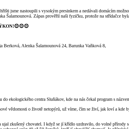
išti jsme nastoupili s vysokým presinkem a nedávali domácím možnost
ka Šalamounová. Zápas prověřil naši fyzičku, protože na střídačce byl
ÝKON!
😊😊😊
ja Berková, Alenka Šalamounová 24, Barunka Vaňková 8,
těvu do ekologického centra Sluňákov, kde na nás čekal program s názv
 nové vědomosti o životě netopýrů, už víme, čím se živí, jak loví a kde
ujal zkušený chovatel. I když se jí křídlo uzdravilo, do volné přírody