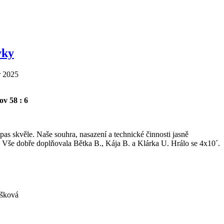
vky
r 2025
v 58 : 6
s skvěle. Naše souhra, nasazení a technické činnosti jasně
. Vše dobře doplňovala Bětka B., Kája B. a Klárka U. Hrálo se 4x10´.
ášková