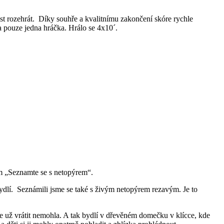
 rozehrát. Díky souhře a kvalitnímu zakončení skóre rychle
a pouze jedna hráčka. Hrálo se 4x10´.
em „Seznamte se s netopýrem“.
 bydlí. Seznámili jsme se také s živým netopýrem rezavým. Je to
 se už vrátit nemohla. A tak bydlí v dřevěném domečku v klícce, kde