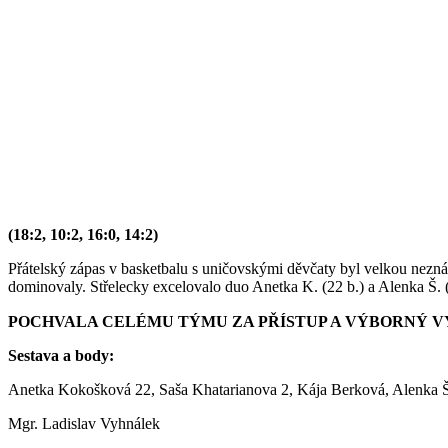
(18:2, 10:2, 16:0, 14:2)
Přátelský zápas v basketbalu s uničovskými děvčaty byl velkou nezná
dominovaly. Střelecky excelovalo duo Anetka K. (22 b.) a Alenka Š. 
POCHVALA CELÉMU TÝMU ZA PŘÍSTUP A VÝBORNÝ 
Sestava a body:
Anetka Kokošková 22, Saša Khatarianova 2, Kája Berková, Alenka
Mgr. Ladislav Vyhnálek