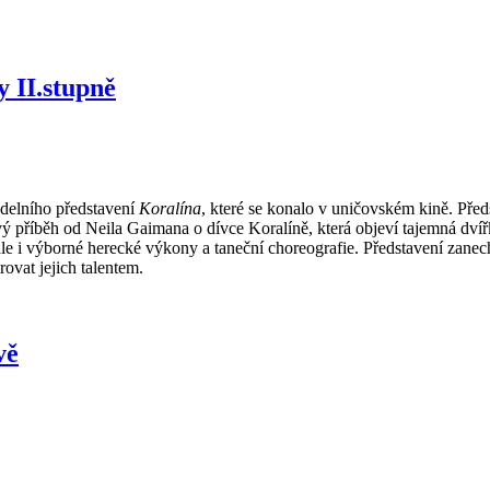
 II.stupně
vadelního představení
Koralína
, které se konalo v uničovském kině. Před
ý příběh od Neila Gaimana o dívce Koralíně, která objeví tajemná dvíř
le i výborné herecké výkony a taneční choreografie. Představení zanech
rovat jejich talentem.
vě