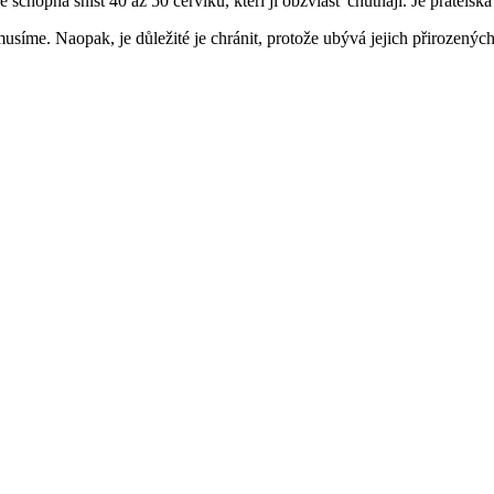
 schopná sníst 40 až 50 červíků, kteří jí obzvlášť chutnají. Je přátelská
emusíme. Naopak, je důležité je chránit, protože ubývá jejich přirozených