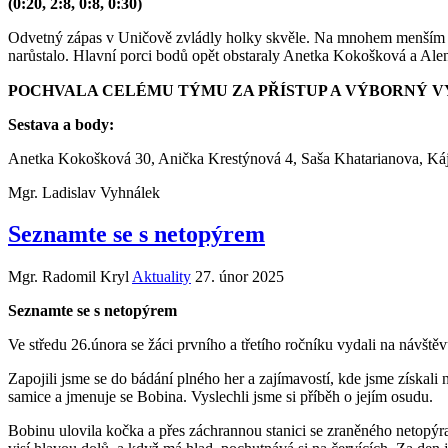
(0:20, 2:8, 0:8, 0:30)
Odvetný zápas v Uničově zvládly holky skvěle. Na mnohem menším hř
narůstalo. Hlavní porci bodů opět obstaraly Anetka Kokošková a Alen
POCHVALA CELÉMU TÝMU ZA PŘÍSTUP A VÝBORNÝ V
Sestava a body:
Anetka Kokošková 30, Anička Krestýnová 4, Saša Khatarianova, Ká
Mgr. Ladislav Vyhnálek
Seznamte se s netopýrem
Mgr. Radomil Kryl
Aktuality
27. únor 2025
Seznamte se s netopýrem
Ve středu 26.února se žáci prvního a třetího ročníku vydali na návš
Zapojili jsme se do bádání plného her a zajímavostí, kde jsme získali
samice a jmenuje se Bobina. Vyslechli jsme si příběh o jejím osudu.
Bobinu ulovila kočka a přes záchrannou stanici se zraněného netopýra 