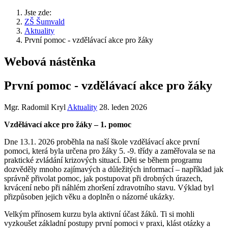
Jste zde:
ZŠ Šumvald
Aktuality
První pomoc - vzdělávací akce pro žáky
Webová nástěnka
První pomoc - vzdělávací akce pro žáky
Mgr. Radomil Kryl
Aktuality
28. leden 2026
Vzdělávací akce pro žáky – 1. pomoc
Dne 13.1. 2026 proběhla na naší škole vzdělávací akce první
pomoci, která byla určena pro žáky 5. -9. třídy a zaměřovala se na
praktické zvládání krizových situací. Děti se během programu
dozvěděly mnoho zajímavých a důležitých informací – například jak
správně přivolat pomoc, jak postupovat při drobných úrazech,
krvácení nebo při náhlém zhoršení zdravotního stavu. Výklad byl
přizpůsoben jejich věku a doplněn o názorné ukázky.
Velkým přínosem kurzu byla aktivní účast žáků. Ti si mohli
vyzkoušet základní postupy první pomoci v praxi, klást otázky a