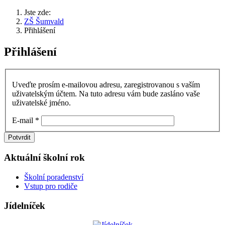
Jste zde:
ZŠ Šumvald
Přihlášení
Přihlášení
Uveďte prosím e-mailovou adresu, zaregistrovanou s vaším
uživatelským účtem. Na tuto adresu vám bude zasláno vaše
uživatelské jméno.
E-mail
*
Potvrdit
Aktuální školní rok
Školní poradenství
Vstup pro rodiče
Jídelníček